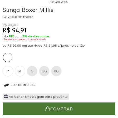
PROTEÇÃO_UV_50+
Sunga Boxer Millis
Código: 030 008 185 0001
R$ 99,90
R$ 94,91
No
PIX
com
5% de desconto
.
Exceto nos produtos promocionais
ou R$ 99,90 em até 4x de R$ 24,98 s/ juros no cartão
P
M
G
GG
XG
GUIA DE MEDIDAS
Adicionar Embalagem para presente
COMPRAR