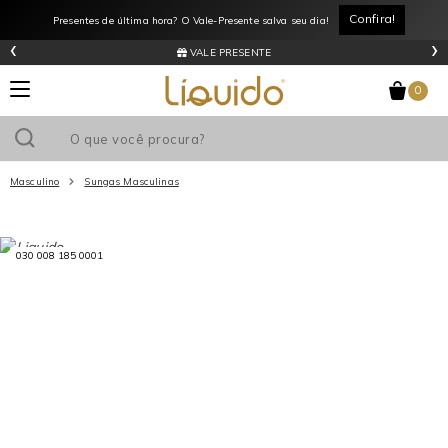
Confira!
Presentes de última hora? O Vale-Presente salva seu dia!
‹
›
VALE PRESENTE
0
Masculino
Sungas Masculinas
Utilize o cupom
e ganhe
R$0
de desconto
em sua primeira
030 008 185 0001
compra acima de R$
!