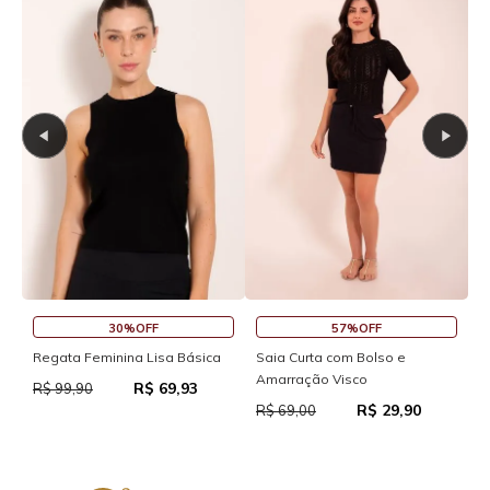
30%OFF
57%OFF
S
Regata Feminina Lisa Básica
Saia Curta com Bolso e
Amarração Visco
R$ 69,93
R
R$ 99,90
R$ 29,90
R$ 69,00