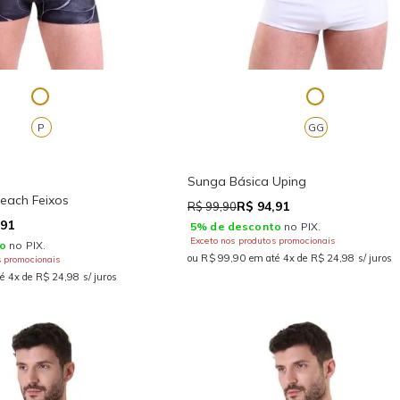
P
GG
Sunga Básica Uping
each Feixos
R$ 94,91
R$ 99,90
,91
5% de desconto
no PIX.
Exceto nos produtos promocionais
o
no PIX.
ou R$ 99,90 em até 4x de R$ 24,98 s/ juros
s promocionais
é 4x de R$ 24,98 s/ juros