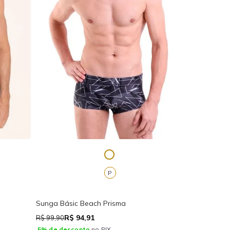
P
Sunga Básic Beach Prisma
R$ 94,91
R$ 99,90
5% de desconto
no PIX.