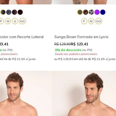
P
M
G
GG
P
M
GG
color com Recorte Lateral
Sunga Boxer Forrrada em Lycra
23,41
R$ 123,41
R$ 129,90
o
no PIX.
5% de desconto
no PIX.
s promocionais
Exceto nos produtos promocionais
té 6x de R$ 21,65 s/ juros
ou R$ 129,90 em até 6x de R$ 21,65 s/ juros