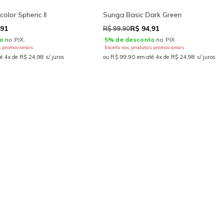
olor Spheric II
Sunga Basic Dark Green
,91
R$ 94,91
R$ 99,90
o
no PIX.
5% de desconto
no PIX.
s promocionais
Exceto nos produtos promocionais
é 4x de R$ 24,98 s/ juros
ou R$ 99,90 em até 4x de R$ 24,98 s/ juros