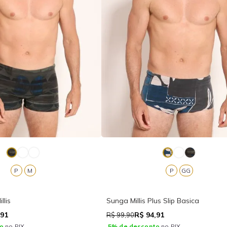
P
M
P
GG
llis
Sunga Millis Plus Slip Basica
,91
R$ 94,91
R$ 99,90
o
no PIX.
5% de desconto
no PIX.