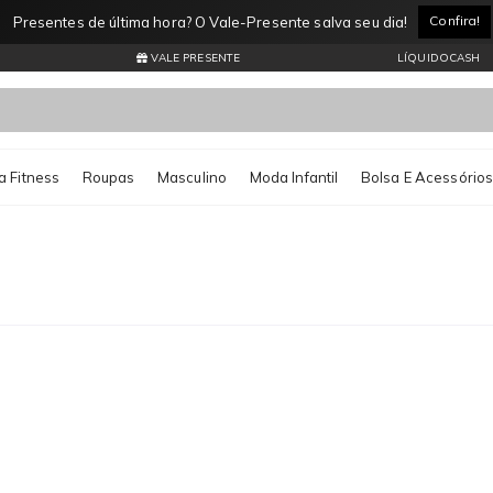
Confira!
Presentes de última hora? O Vale-Presente salva seu dia!
VALE PRESENTE
LÍQUIDOCASH
 Fitness
Roupas
Masculino
Moda Infantil
Bolsa E Acessório