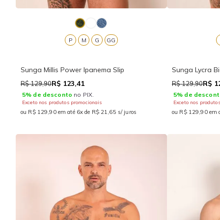
P
M
G
GG
Sunga Millis Power Ipanema Slip
Sunga Lycra Bi
R$ 123,41
R$ 1
R$ 129,90
R$ 129,90
5% de desconto
no PIX.
5% de descont
Exceto nos produtos promocionais
Exceto nos produto
ou R$ 129,90 em até 6x de R$ 21,65 s/ juros
ou R$ 129,90 em a