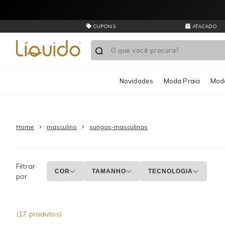
Liquido
Store
Masculino
CUPONS
ATACADO
Sungas
Masculinas
Novidades
Moda Praia
Moda
Home
masculino
sungas-masculinas
Filtrar
COR
TAMANHO
TECNOLOGIA
por
(17 produtos)