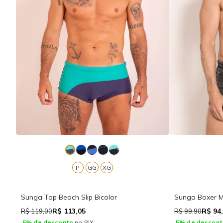
P
GG
XG
Sunga Top Beach Slip Bicolor
Sunga Boxer Mi
R$ 113,05
R$ 94
R$ 119,00
R$ 99,90
5% de desconto
no PIX.
5% de descont