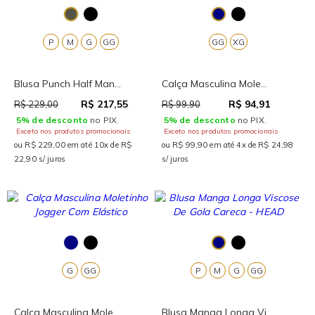
P
M
G
GG
GG
XG
Blusa Punch Half Man...
Calça Masculina Mole...
R$ 217,55
R$ 94,91
R$ 229,00
R$ 99,90
5% de desconto
no PIX.
5% de desconto
no PIX.
Exceto nos produtos promocionais
Exceto nos produtos promocionais
ou R$ 229,00 em até 10x de R$
ou R$ 99,90 em até 4x de R$ 24,98
22,90 s/ juros
s/ juros
G
GG
P
M
G
GG
Calça Masculina Mole...
Blusa Manga Longa Vi...