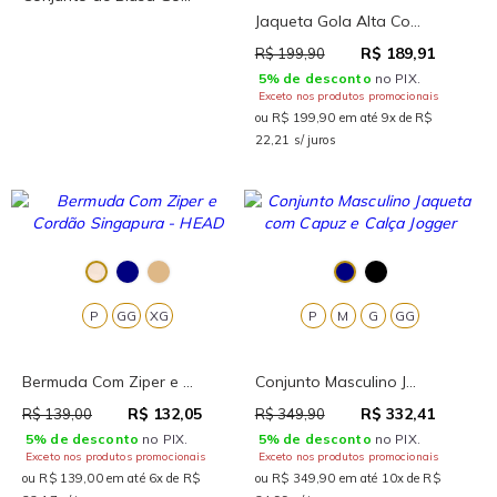
Jaqueta Gola Alta Co...
R$ 189,91
R$ 199,90
5% de desconto
no PIX.
Exceto nos produtos promocionais
ou R$ 199,90 em até 9x de R$
22,21 s/ juros
P
GG
XG
P
M
G
GG
Bermuda Com Ziper e ...
Conjunto Masculino J...
R$ 132,05
R$ 332,41
R$ 139,00
R$ 349,90
5% de desconto
no PIX.
5% de desconto
no PIX.
Exceto nos produtos promocionais
Exceto nos produtos promocionais
ou R$ 139,00 em até 6x de R$
ou R$ 349,90 em até 10x de R$