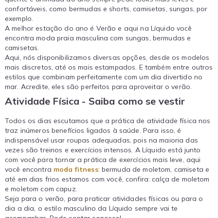
confortáveis, como bermudas e shorts, camisetas, sungas, por
exemplo.
A melhor estação do ano é Verão e aqui na Líquido você
encontra moda praia masculina com sungas, bermudas e
camisetas.
Aqui, nós disponibilizamos diversas opções, desde os modelos
mais discretos, até os mais estampados. E também entre outros
estilos que combinam perfeitamente com um dia divertido no
mar. Acredite, eles são perfeitos para aproveitar o verão.
Atividade Física - Saiba como se vestir
Todos os dias escutamos que a prática de atividade física nos
traz inúmeros benefícios ligados à saúde. Para isso, é
indispensável usar roupas adequadas, pois na maioria das
vezes são treinos e exercícios intensos. A Líquido está junto
com você para tornar a prática de exercícios mais leve, aqui
você encontra
moda fitness
: bermuda de moletom, camiseta e
até em dias frios estamos com você, confira: calça de moletom
e moletom com capuz.
Seja para o verão, para praticar atividades físicas ou para o
dia a dia, o estilo masculino da Líquido sempre vai te