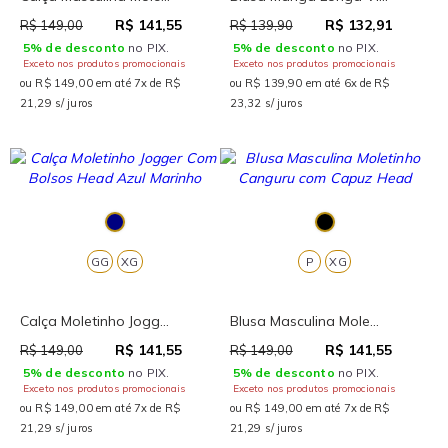
R$ 141,55
R$ 132,91
R$ 149,00
R$ 139,90
5% de desconto
no PIX.
5% de desconto
no PIX.
Exceto nos produtos promocionais
Exceto nos produtos promocionais
ou R$ 149,00 em até 7x de R$
ou R$ 139,90 em até 6x de R$
21,29 s/ juros
23,32 s/ juros
GG
XG
P
XG
Calça Moletinho Jogg...
Blusa Masculina Mole...
R$ 141,55
R$ 141,55
R$ 149,00
R$ 149,00
5% de desconto
no PIX.
5% de desconto
no PIX.
Exceto nos produtos promocionais
Exceto nos produtos promocionais
ou R$ 149,00 em até 7x de R$
ou R$ 149,00 em até 7x de R$
21,29 s/ juros
21,29 s/ juros