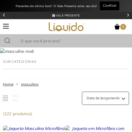
www
Entrega Expressa por apenas R$11,99* Consulte regiões atendidas
Liquido
‹
›
Store
VALE PRESENTE
Masculino
0
SUBCATEGORIAS
Home
masculino
(122 produtos)