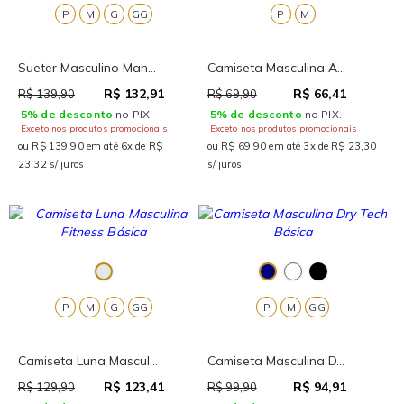
P
M
G
GG
P
M
Sueter Masculino Man...
Camiseta Masculina A...
R$ 132,91
R$ 66,41
R$ 139,90
R$ 69,90
5% de desconto
no PIX.
5% de desconto
no PIX.
Exceto nos produtos promocionais
Exceto nos produtos promocionais
ou R$ 139,90 em até 6x de R$
ou R$ 69,90 em até 3x de R$ 23,30
23,32 s/ juros
s/ juros
P
M
G
GG
P
M
GG
Camiseta Luna Mascul...
Camiseta Masculina D...
R$ 123,41
R$ 94,91
R$ 129,90
R$ 99,90