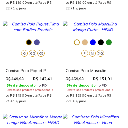
ou R$ 159,00 em até 7x de R$
ou R$ 159,00 em até 7x de R$
22,71 s/ juros
22,71 s/ juros
G
GG
XG
P
M
XG
Camisa Polo Piquet P...
Camisa Polo Masculin...
R$ 142,41
R$ 151,91
R$ 149,90
R$ 159,90
5% de desconto
no PIX.
5% de desconto
no PIX.
Exceto nos produtos promocionais
Exceto nos produtos promocionais
ou R$ 149,90 em até 7x de R$
ou R$ 159,90 em até 7x de R$
21,41 s/ juros
22,84 s/ juros