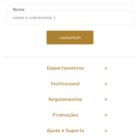
Nome
Departamentos
Institucional
Regulamentos
Promoções
Ajuda e Suporte