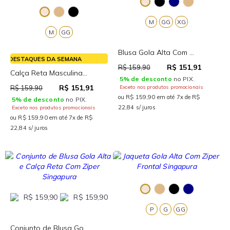
M
GG
XG
M
GG
Blusa Gola Alta Com ...
QUES DA SEMANA
R$ 151,91
R$ 159,90
Calça Reta Masculina...
5% de desconto
no PIX.
R$ 151,91
R$ 159,90
Exceto nos produtos promocionais
ou R$ 159,90 em até 7x de R$
5% de desconto
no PIX.
22,84 s/ juros
Exceto nos produtos promocionais
ou R$ 159,90 em até 7x de R$
22,84 s/ juros
R$ 159,90
R$ 159,90
P
G
GG
Conjunto de Blusa Go...