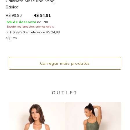
Camiseta Masculina Sting
Básica
R$ 94,91
R$ 99,90
5% de desconto
no PIX.
Exceto nos produtos promocionais
ou R$ 99,90 em até 4x de R$ 24,98
s/ juros
Carregar mais produtos
OUTLET