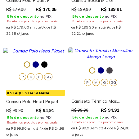
Camisa Polo Piquet P...
Camisa Social Microf...
R$ 170,05
R$ 189,91
R$ 179,00
R$ 199,90
5% de desconto
no PIX.
5% de desconto
no PIX.
Exceto nos produtos promocionais
Exceto nos produtos promocionais
ou R$ 179,00 em até 8x de R$
ou R$ 199,90 em até 9x de R$
22,38 s/ juros
22,21 s/ juros
P
M
G
GG
P
M
G
GG
QUES DA SEMANA
Camiseta Térmica Mas...
Camisa Polo Head Piquet
R$ 94,91
R$ 99,90
R$ 94,91
R$ 99,90
5% de desconto
no PIX.
5% de desconto
no PIX.
Exceto nos produtos promocionais
Exceto nos produtos promocionais
ou R$ 99,90 em até 4x de R$ 24,98
ou R$ 99,90 em até 4x de R$ 24,98
s/ juros
s/ juros