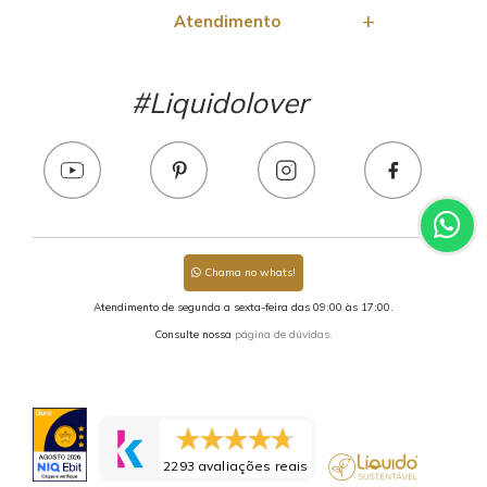
Atendimento
#Liquidolover
Chama no whats!
Atendimento de segunda a sexta-feira das 09:00 às 17:00.
Consulte nossa
página de dúvidas.
2293 avaliações reais