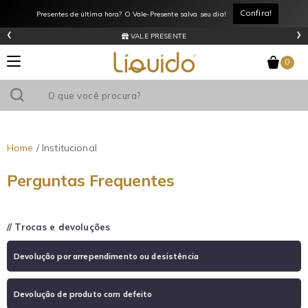
Confira!
Presentes de última hora? O Vale-Presente salva seu dia!
‹
›
VALE PRESENTE
0
Home
/ Institucional
Perguntas Frequentes
// Trocas e devoluções
Devolução por arrependimento ou desistência
Devolução de produto com defeito