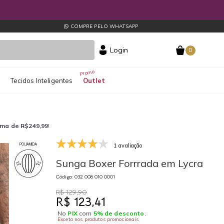
COMPRE PELO WHATSAPP
Login
0
s
Tecidos Inteligentes
Outlet
ima de R$249,99
!
1 avaliação
POLIAMIDA
032 008 010 0001
03
Sunga Boxer Forrrada em Lycra
Código: 032 008 010 0001
R$ 129,90
R$ 123,41
No
PIX
com
5% de desconto
.
Exceto nos produtos promocionais