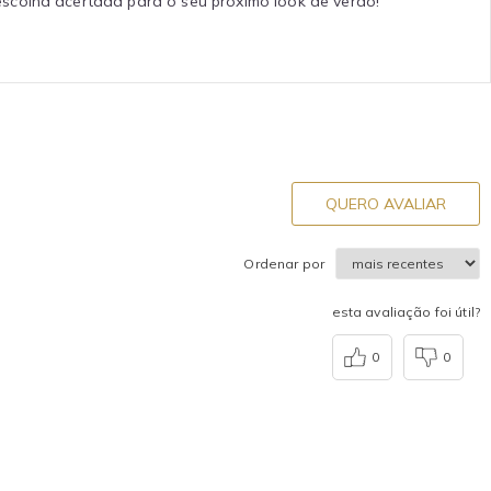
escolha acertada para o seu próximo look de verão!
QUERO AVALIAR
Ordenar por
esta avaliação foi útil?
0
0