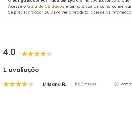
O
Sunga Boxer Forrrada em Lycra
é indispensável para quem
Acesse o
Guia de Cuidados
e tenha dicas de como conservar 
Se precisar trocar ou devolver o produto, acesse as informa
4.0
1 avaliação
Milsana R.
há 3 meses
compr