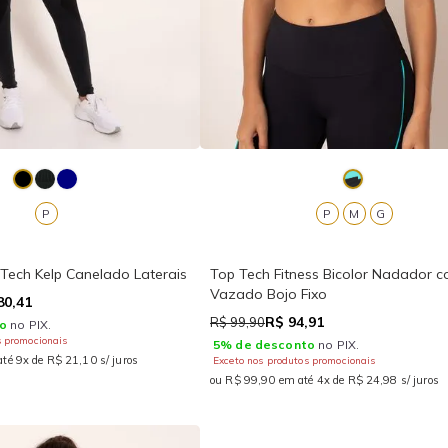
P
P
M
G
Tech Kelp Canelado Laterais
Top Tech Fitness Bicolor Nadador 
Vazado Bojo Fixo
80,41
R$ 94,91
R$ 99,90
o
no PIX.
s promocionais
5% de desconto
no PIX.
té 9x de R$ 21,10 s/ juros
Exceto nos produtos promocionais
ou R$ 99,90 em até 4x de R$ 24,98 s/ juros