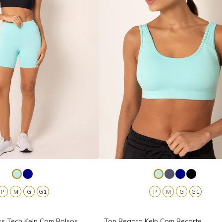
P
M
G
G1
P
M
G
G1
ss Tech Kelp Com Bolsos
Top Regata Kelp Com Recorte