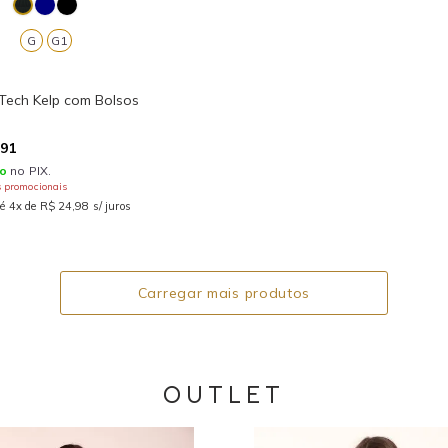
G
G1
 Tech Kelp com Bolsos
,91
o
no PIX.
s promocionais
é 4x de R$ 24,98 s/ juros
Carregar mais produtos
OUTLET