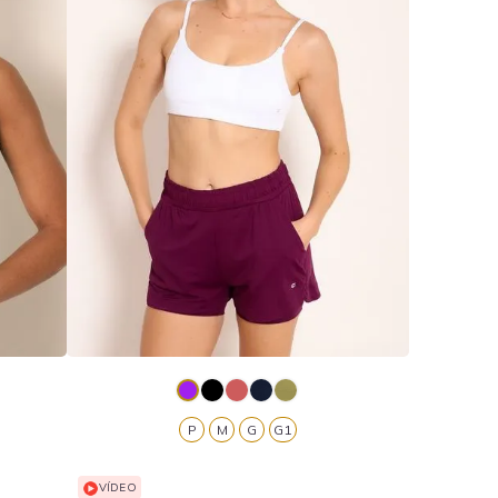
P
M
G
G1
VÍDEO