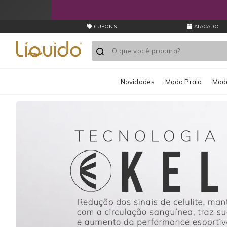
Liquido
Store
Tecidos
CUPONS
ATACADO
Inteligentes
Kelp
Novidades
Moda Praia
Moda