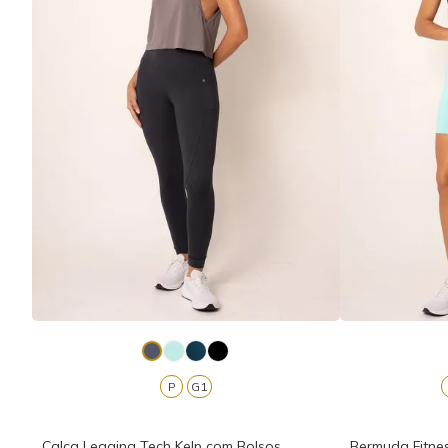
P
G1
Calça Legging Tech Kelp com Bolsos
Bermuda Fitne