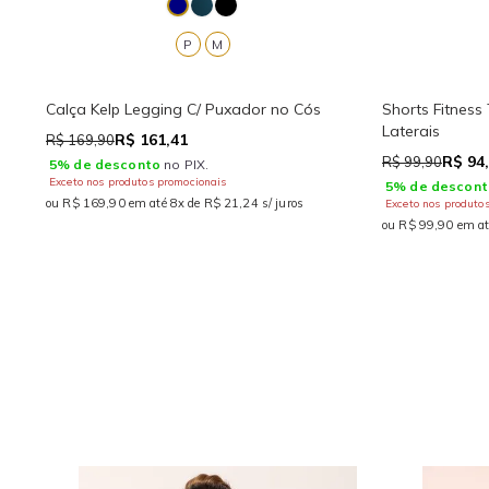
P
M
Calça Kelp Legging C/ Puxador no Cós
Shorts Fitness
Laterais
R$ 161,41
R$ 169,90
R$ 94
R$ 99,90
5% de desconto
no PIX.
Exceto nos produtos promocionais
5% de descont
ou R$ 169,90 em até 8x de R$ 21,24 s/ juros
Exceto nos produto
ou R$ 99,90 em at