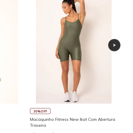
45
30%OFF
Rega
Macaquinho Fitness New Ikat Com Abertura
Traseira