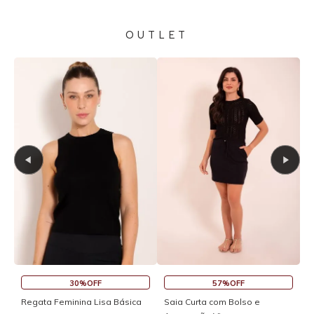
OUTLET
57%OFF
45%OFF
30%O
 com Bolso e
Saia Curta Reta com Cós
Macaquinho Fitne