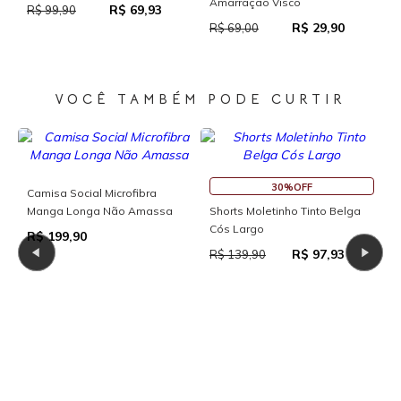
 Visco
Com Abertura Tra
R$ 37,95
R$ 69,00
R$ 29,90
R
R$ 159,90
VOCÊ TAMBÉM PODE CURTIR
30%OFF
Blusa Manga Longa Decote V
Bl
Shorts Moletinho Tinto Belga
com Detalhe
Ma
Cós Largo
R$ 110,00
R$
R$ 97,93
R$ 139,90