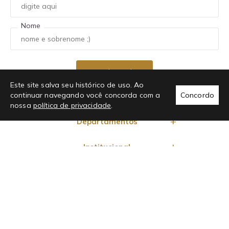
Nome
Este site salva seu histórico de uso. Ao
continuar navegando você concorda com a
Concordo
nossa
política de privacidade
.
Departamentos
Institucional
Regulamentos
Promoções
Ajuda e Suporte