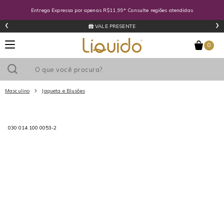
Entrega Expressa por apenas R$11,99* Consulte regiões atendidas
‹
›
LÍQUIDOCASH
0
Masculino
Jaqueta e Blusões
Utilize o cupom
e ganhe
R$0
de desconto
em sua primeira
030 014 100 0053-2
compra acima de R$
!