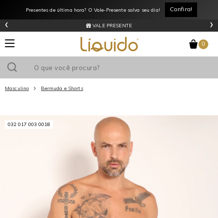
Confira!
Presentes de última hora? O Vale-Presente salva seu dia!
‹
›
VALE PRESENTE
0
Masculino
Bermuda e Shorts
Utilize o cupom
e ganhe
R$0
de desconto
em sua primeira
032 017 003 0018
compra acima de R$
!