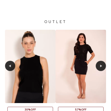
OUTLET
45%O
30%OFF
57%OFF