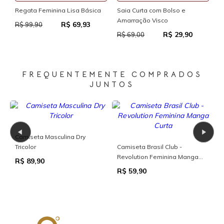
Saia Curta Reta
minina Lisa Básica
Saia Curta com Bolso e
Amarração Visco
R
R$ 69,93
R$ 69,00
R$ 29,90
R$ 69,00
FREQUENTEMENTE COMPRADOS
JUNTOS
Camiseta Masculina Sting
45%OFF
Básica
Bermuda Masculina Moletinho
R$ 99,90
com Bolso 7 Polegadas
R$ 37,95
R$ 69,00