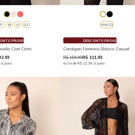
P
M
G
G1
UNICO
DESCONTO PROGRESSIVO
D
vello Com Cinto
Cardigan Feminino Básico Casual
32,93
R$ 111,93
R$ 159,90
s/ juros
ou 5x de R$ 22,39 s/ juros