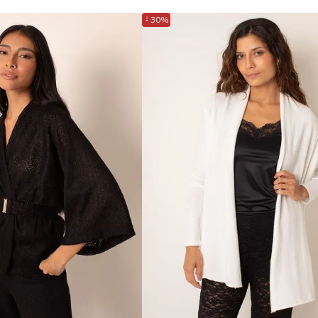
↓
30%