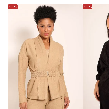
↓
↓
30%
30%