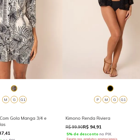
M
G
G1
P
M
G
G1
 Com Gola Manga 3/4 e
Kimono Renda Riviera
das
R$ 94,91
R$ 99,90
37,41
5% de desconto
no PIX.
Exceto nos produtos promocionais