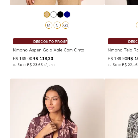
M
G
G1
NTO PROGRESSIVO
DESCONTO PROGRESSIVO
Kimono Aspen Gola Xale Com Cinto
Kimono Tela Ra
R$ 118,30
R$ 1
R$ 169,00
R$ 189,90
ou 5x de R$ 23,66 s/ juros
ou 6x de R$ 22,16 