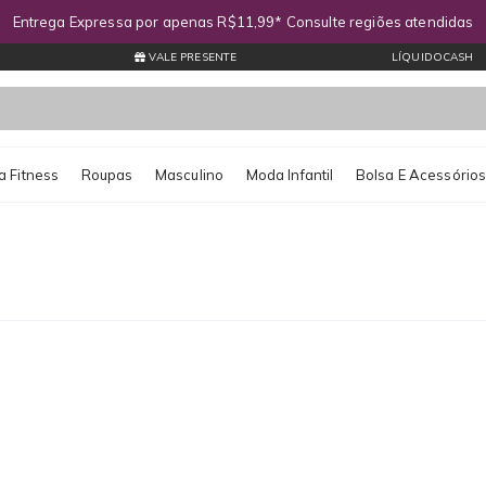
Entrega Expressa por apenas R$11,99* Consulte regiões atendidas
VALE PRESENTE
LÍQUIDOCASH
 Fitness
Roupas
Masculino
Moda Infantil
Bolsa E Acessório