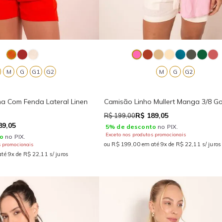
M
G
G1
G2
M
G
G2
na Com Fenda Lateral Linen
Camisão Linho Mullert Manga 3/8 Go
R$ 189,05
R$ 199,00
89,05
5% de desconto
no PIX.
Exceto nos produtos promocionais
o
no PIX.
ou R$ 199,00 em até 9x de R$ 22,11 s/ juros
s promocionais
té 9x de R$ 22,11 s/ juros