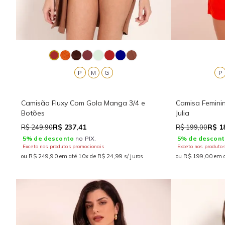
P
M
G
P
Camisão Fluxy Com Gola Manga 3/4 e
Camisa Femini
Botões
Julia
R$ 237,41
R$ 1
R$ 249,90
R$ 199,00
5% de desconto
no PIX.
5% de descont
Exceto nos produtos promocionais
Exceto nos produto
ou R$ 249,90 em até 10x de R$ 24,99 s/ juros
ou R$ 199,00 em a