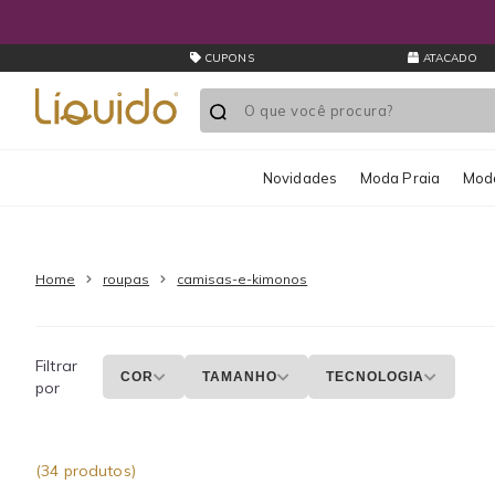
Liquido
Store
Roupas
CUPONS
ATACADO
Camisas
e
Kimonos
Novidades
Moda Praia
Moda
Home
roupas
camisas-e-kimonos
Filtrar
COR
TAMANHO
TECNOLOGIA
por
(34 produtos)