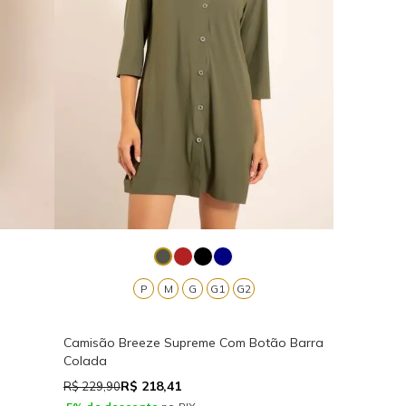
P
M
G
G1
G2
Camisão Breeze Supreme Com Botão Barra
Colada
R$ 218,41
R$ 229,90