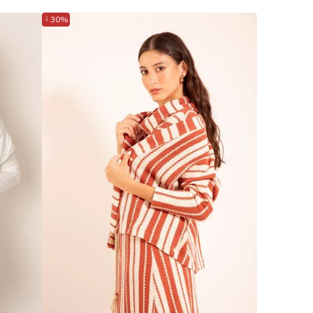
↓
30%