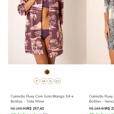
P
M
G
G1
Camisão Fluxy Com Gola Manga 3/4 e
Camisão Fluxy
Botões - Toile Wine
Botões - Vere
R$ 237,41
R$ 2
R$ 249,90
R$ 249,90