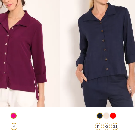
M
P
G
G1