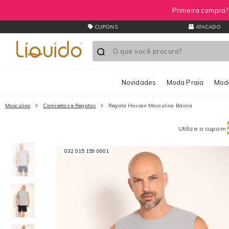
Primeira compra
CUPONS
ATACADO
Novidades
Moda Praia
Moda
Masculino
Camisetas e Regatas
Regata Hassan Masculina Básica
Utilize o cupom
032 015 159 0001