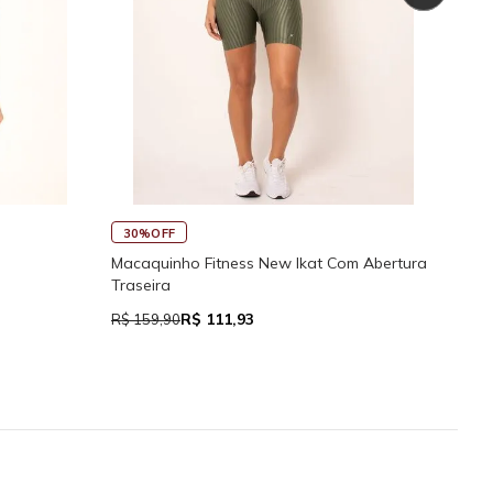
45
30%OFF
Rega
Macaquinho Fitness New Ikat Com Abertura
Traseira
R$ 111,93
R$ 7
R$ 159,90