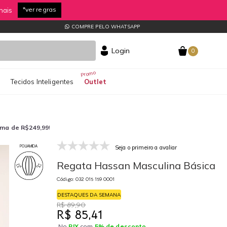
*ver regras
nais
COMPRE PELO WHATSAPP
Login
0
s
Tecidos Inteligentes
Outlet
ima de R$249,99
!
Seja o primeiro a avaliar
POLIAMIDA
032 015 159 0001
03
Regata Hassan Masculina Básica
Código: 032 015 159 0001
DESTAQUES DA SEMANA
R$ 89,90
R$ 85,41
No
PIX
com
5% de desconto
.