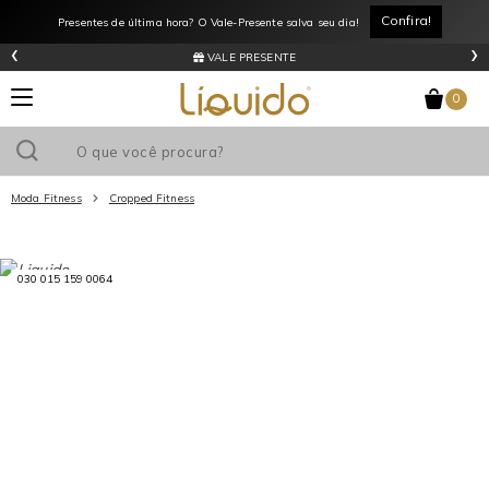
Confira!
Presentes de última hora? O Vale-Presente salva seu dia!
‹
›
VALE PRESENTE
0
Moda Fitness
Cropped Fitness
Utilize o cupom
e ganhe
R$0
de desconto
em sua primeira
compra acima de R$
!
030 015 159 0064