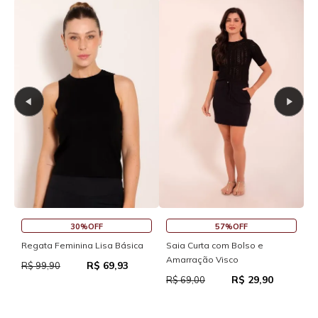
30%OFF
57%OFF
Saia Cu
egata Feminina Lisa Básica
Saia Curta com Bolso e
Amarração Visco
R$ 69,93
R$ 69,0
$ 99,90
R$ 29,90
R$ 69,00