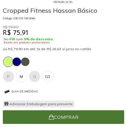
PROTEÇÃO_UV_50+
Cropped Fitness Hassan Básico
Código: 030 015 159 0064
R$ 79,90
R$ 75,91
No
PIX
com
5% de desconto
.
Exceto nos produtos promocionais
ou R$ 79,90 em até 3x de R$ 26,63 s/ juros no cartão
P
M
G
G1
GUIA DE MEDIDAS
Adicionar Embalagem para presente
COMPRAR