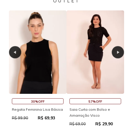
OUTLET
30%OFF
57%OFF
Regata Feminina Lisa Básica
Saia Curta com Bolso e
Sai
Amarração Visco
R$ 69,93
R$ 99,90
R$
R$ 29,90
R$ 69,00