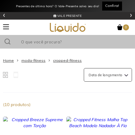
Liquido
Confira!
Presentes de última hora? O Vale-Presente salva seu dia!
Store
‹
›
Moda
VALE PRESENTE
Fitness
Cropped
0
Fitness
Home
moda-fitness
cropped-fitness
(10 produtos)