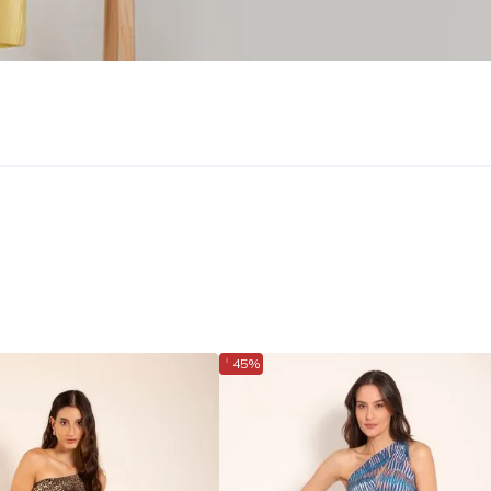
↓
45%