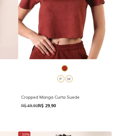
P
M
Cropped Manga Curta Suede
R$ 29,90
R$ 49,90
↓
30%