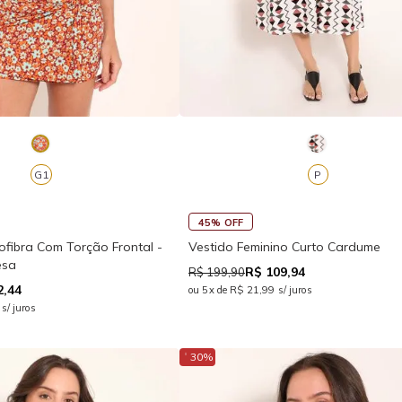
G1
P
45% OFF
rofibra Com Torção Frontal -
Vestido Feminino Curto Cardume
esa
R$ 109,94
R$ 199,90
2,44
ou 5x de R$ 21,99 s/ juros
s/ juros
↓
30%