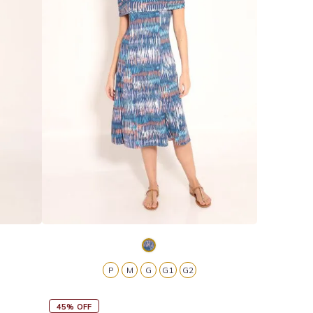
P
M
G
G1
G2
45% OFF