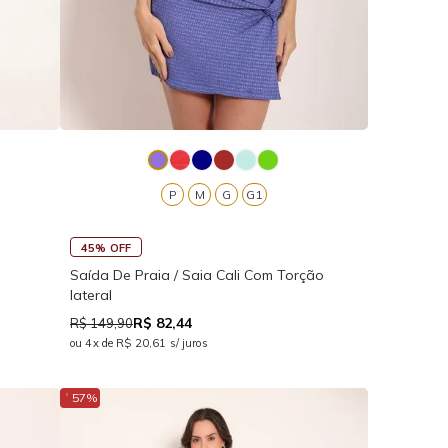
P
M
G
G1
45% OFF
Saída De Praia / Saia Cali Com Torção
lateral
R$ 82,44
R$ 149,90
ou 4x de R$ 20,61 s/ juros
↓
57%