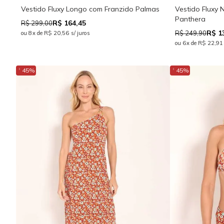
Vestido Fluxy Longo com Franzido Palmas
Vestido Fluxy 
Panthera
R$ 164,45
R$ 299,00
R$ 1
R$ 249,90
ou 8x de R$ 20,56 s/ juros
ou 6x de R$ 22,91 
↓
↓
45%
45%