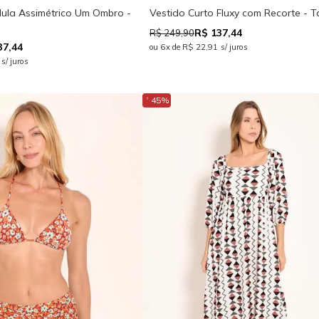
Nula Assimétrico Um Ombro -
Vestido Curto Fluxy com Recorte - T
R$ 137,44
R$ 249,90
37,44
ou 6x de R$ 22,91 s/ juros
s/ juros
↓
45%