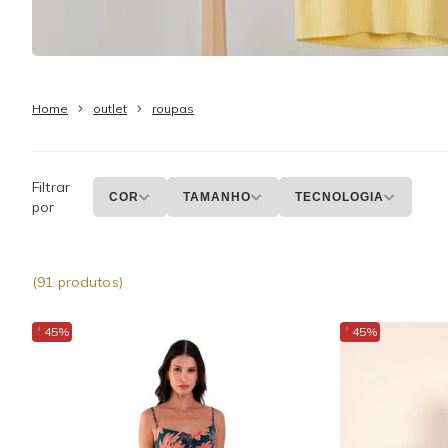
Home
outlet
roupas
Filtrar
COR
TAMANHO
TECNOLOGIA
por
(91 produtos)
↓
↓
45%
45%