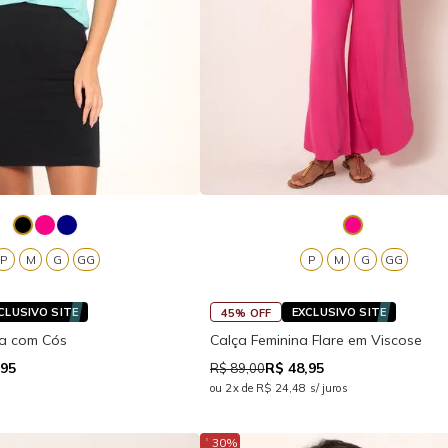
P
M
G
GG
P
M
G
GG
CLUSIVO SITE
EXCLUSIVO SITE
45% OFF
ta com Cós
Calça Feminina Flare em Viscose
,95
R$ 48,95
R$ 89,00
ou 2x de R$ 24,48 s/ juros
↓
30%