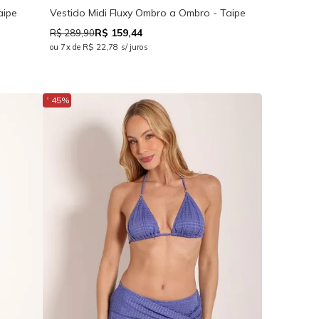
aipe
Vestido Midi Fluxy Ombro a Ombro - Taipe
R$ 159,44
R$ 289,90
ou 7x de R$ 22,78 s/ juros
↓
45%