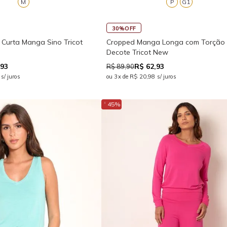
M
P
G1
30%OFF
 Curta Manga Sino Tricot
Cropped Manga Longa com Torção
Decote Tricot New
,93
R$ 62,93
R$ 89,90
s/ juros
ou 3x de R$ 20,98 s/ juros
↓
45%