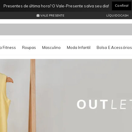
Entrega Expressa por apenas R$11,99* Consulte regiões atendidas
VALE PRESENTE
LÍQUIDOCASH
 Fitness
Roupas
Masculino
Moda Infantil
Bolsa E Acessório