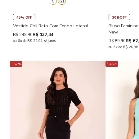
G
G1
45% OFF
30%OFF
Vestido Cali Reto Com Fenda Lateral
Blusa Feminina
New
R$ 137,44
R$ 249,90
R$ 62
R$ 89,90
ou 6x de R$ 22,91 s/ juros
ou 3x de R$ 20,98 
↓
↓
57%
45%