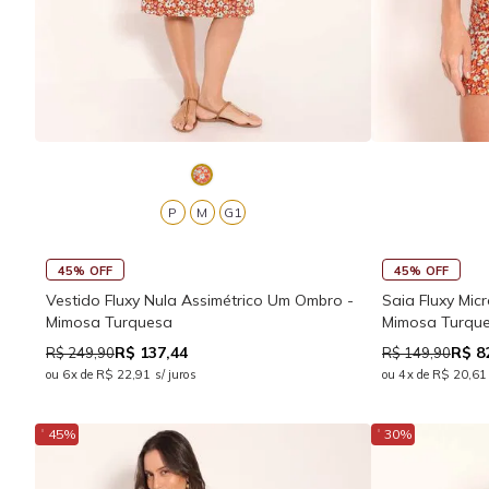
P
M
G1
45% OFF
45% OFF
Vestido Fluxy Nula Assimétrico Um Ombro -
Saia Fluxy Mic
Mimosa Turquesa
Mimosa Turqu
R$ 137,44
R$ 8
R$ 249,90
R$ 149,90
ou 6x de R$ 22,91 s/ juros
ou 4x de R$ 20,61 
↓
↓
45%
30%