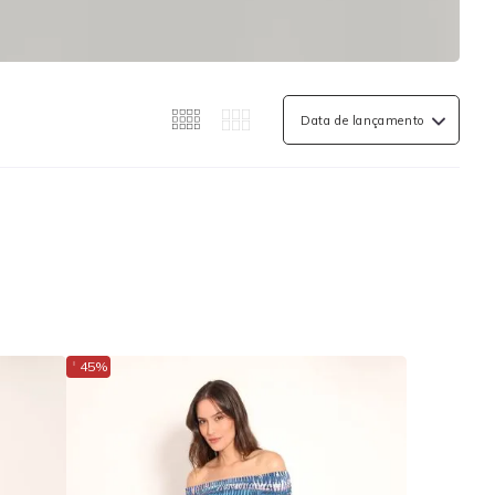
↓
45%