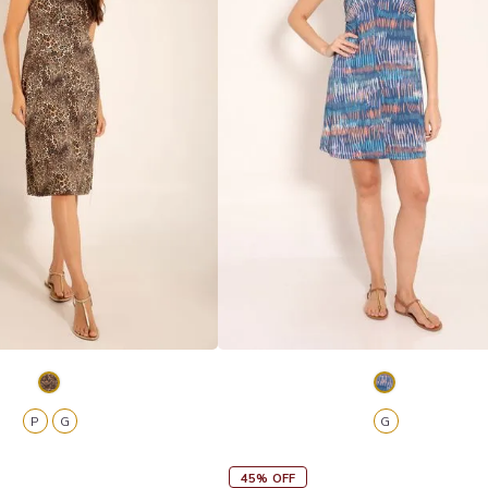
P
G
G
45% OFF