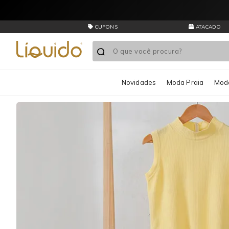
Liquido
Store
Outlet
CUPONS
ATACADO
Roupas
Novidades
Moda Praia
Moda