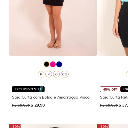
P
M
G
GG
EXCLUSIVO SITE
EX
45% OFF
Saia Curta com Bolso e Amarração Visco
Saia Curta Re
R$ 29,90
R$ 37
R$ 69,00
R$ 69,00
↓
↓
30%
30%