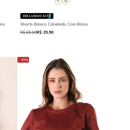
P
M
EXCLUSIVO SITE
 no
Shorts Básico Canelado Com Bolso
R$ 29,90
R$ 69,00
↓
40%