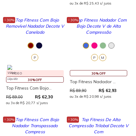
ou 3x de R$ 25,43 s/ juros
↓
↓
30%
30%
P
P
M
VÍDEO
30%OFF
30%OFF
Top Fitness Nadador ...
Top Fitness Com Bojo...
R$ 62,93
R$ 89,90
R$ 62,30
R$ 89,00
ou 3x de R$ 20,98 s/ juros
ou 3x de R$ 20,77 s/ juros
↓
↓
30%
30%