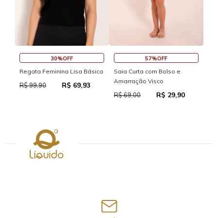
30%OFF
57%OFF
Sai
Regata Feminina Lisa Básica
Saia Curta com Bolso e
Amarração Visco
R$ 69,93
R$
R$ 99,90
R$ 29,90
R$ 69,00