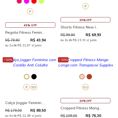
P
P
30%OFF
45% OFF
Shorts Fitness New I...
Regata Fitness Femin...
R$ 69,93
R$ 99,90
R$ 43,94
R$ 79,90
ou 3x de R$ 23,31 s/ juros
ou 2x de R$ 21,97 s/ juros
↓
↓
50%
30%
P
G3
G1
30%OFF
Calça Jogger Feminin...
Cropped Fitness Mang...
R$ 89,50
R$ 179,00
R$ 76,30
R$ 109,00
ou 4x de R$ 22,38 s/ juros