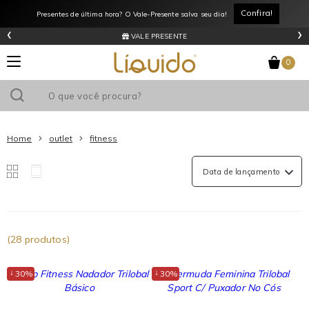
Liquido
Confira!
Presentes de última hora? O Vale-Presente salva seu dia!
Store
‹
›
Outlet
VALE PRESENTE
Fitness
0
Home
outlet
fitness
(28 produtos)
↓
↓
30%
30%