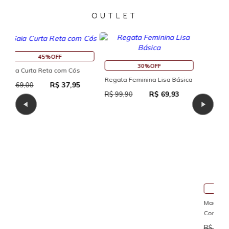
OUTLET
30%OFF
Regata Feminina Lisa Básica
R$ 69,93
R$ 99,90
30%OFF
Reg
Macaquinho Fitness New Ikat
Reg
Com Abertura Traseira
R$ 111,93
R$
R$ 159,90