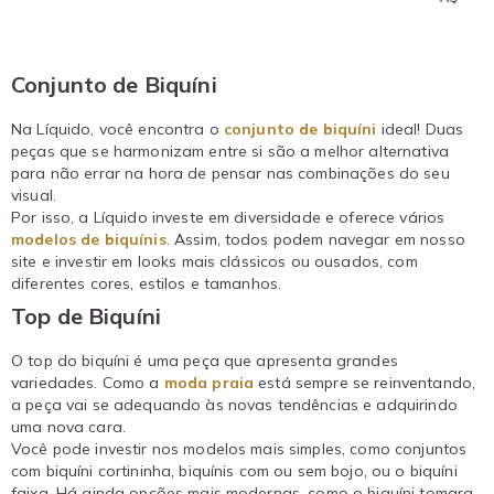
Conjunto de Biquíni
Na Líquido, você encontra o
conjunto de biquíni
ideal! Duas
peças que se harmonizam entre si são a melhor alternativa
para não errar na hora de pensar nas combinações do seu
visual.
Por isso, a Líquido investe em diversidade e oferece vários
modelos de biquínis
. Assim, todos podem navegar em nosso
site e investir em looks mais clássicos ou ousados, com
diferentes cores, estilos e tamanhos.
Top de Biquíni
O top do biquíni é uma peça que apresenta grandes
variedades. Como a
moda praia
está sempre se reinventando,
a peça vai se adequando às novas tendências e adquirindo
uma nova cara.
Você pode investir nos modelos mais simples, como conjuntos
com biquíni cortininha, biquínis com ou sem bojo, ou o biquíni
faixa. Há ainda opções mais modernas, como o biquíni tomara