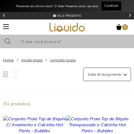
Liquido
Confira!
Presentes de última hora? O Vale-Presente salva seu dia!
Store
‹
›
Moda
VALE PRESENTE
Praia
Conjunto
0
Praia
Home
moda-praia
conjunto-praia
(51 produtos)