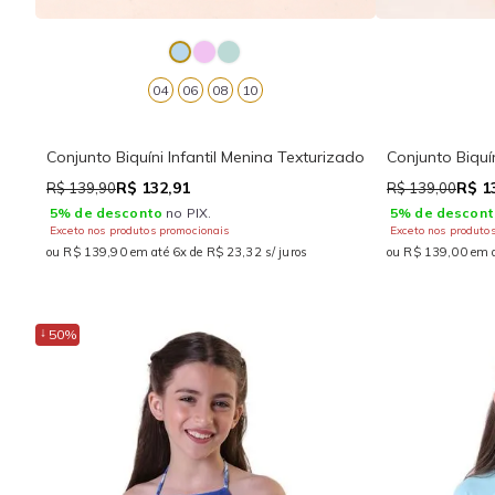
04
06
08
10
Conjunto Biquíni Infantil Menina Texturizado
Conjunto Biquí
R$ 132,91
R$ 1
R$ 139,90
R$ 139,00
5% de desconto
no PIX.
5% de descont
Exceto nos produtos promocionais
Exceto nos produto
ou R$ 139,90 em até 6x de R$ 23,32 s/ juros
ou R$ 139,00 em a
↓
50%