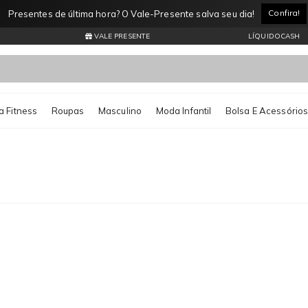
Entrega Expressa por apenas R$11,99* Consulte regiões atendidas
VALE PRESENTE
LÍQUIDOCASH
 Fitness
Roupas
Masculino
Moda Infantil
Bolsa E Acessório