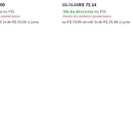
,00
R$ 73,14
R$ 76,99
o
no PIX.
5% de desconto
no PIX.
s promocionais
Exceto nos produtos promocionais
é 2x de R$ 20,00 s/ juros
ou R$ 76,99 em até 3x de R$ 25,66 s/ juros