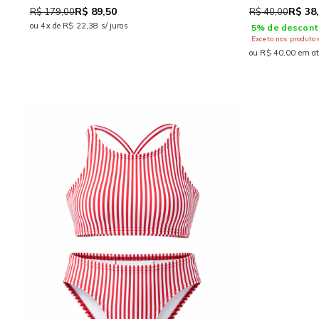
R$ 89,50
R$ 38
R$ 179,00
R$ 40,00
ou 4x de R$ 22,38 s/ juros
5% de descont
Exceto nos produto
ou R$ 40,00 em at