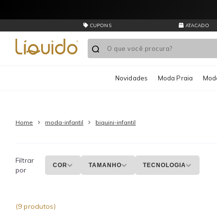
Liquido
Store
Moda
CUPONS
ATACADO
Infantil
Biquíni
Infantil
Novidades
Moda Praia
Moda
Home
moda-infantil
biquini-infantil
Filtrar
COR
TAMANHO
TECNOLOGIA
por
(9 produtos)