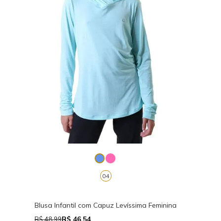
04
Blusa Infantil com Capuz Levíssima Feminina
R$ 46,54
R$ 48,99