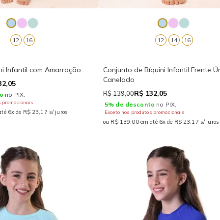
12
16
12
14
16
ni Infantil com Amarração
Conjunto de Bíquini Infantil Frente Ú
Canelado
32,05
R$ 132,05
R$ 139,00
o
no PIX.
s promocionais
5% de desconto
no PIX.
té 6x de R$ 23,17 s/ juros
Exceto nos produtos promocionais
ou R$ 139,00 em até 6x de R$ 23,17 s/ juros