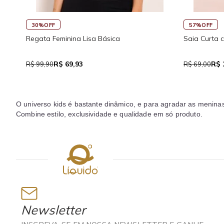
57%OFF
a Básica
Saia Curta com Bolso e Amarração Visc
R$ 29,90
R$ 69,00
O universo kids é bastante dinâmico, e para agradar as menina
Combine estilo, exclusividade e qualidade em só produto.
Newsletter