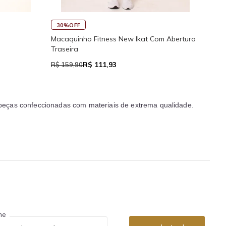
45%OFF
Regata Feminina de Alcinhas Reg
Fitness New Ikat Com Abertura
R$ 39,05
 111,93
R$ 71,00
eças confeccionadas com materiais de extrema qualidade.
me