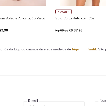
45%OFF
30%OFF
o
Saia Curta Reta com Cós
Macaquinho 
Traseira
R$ 37,95
R$
R$ 69,00
R$ 159,90
s, nós da Líquido criamos diversos modelos de
biquíni infantil
.
São p
E-mail
No