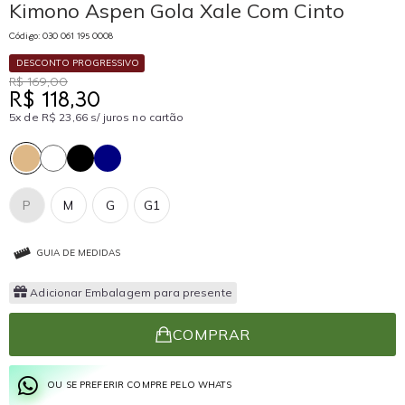
Kimono Aspen Gola Xale Com Cinto
Código: 030 061 195 0008
DESCONTO PROGRESSIVO
R$ 169,00
R$ 118,30
5x de R$ 23,66 s/ juros no cartão
P
M
G
G1
GUIA DE MEDIDAS
Adicionar Embalagem para presente
COMPRAR
OU SE PREFERIR COMPRE PELO WHATS