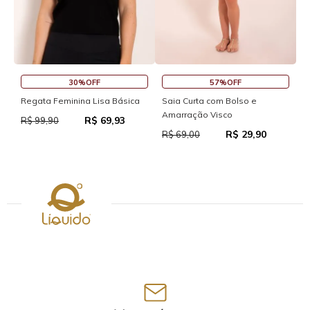
30%OFF
57%OFF
Regata Feminina Lisa Básica
Saia Curta com Bolso e
S
Amarração Visco
R$ 69,93
R$ 99,90
R
R$ 29,90
R$ 69,00