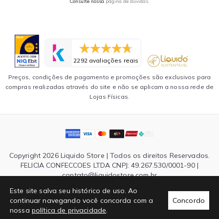
Consulte nossa
página de dúvidas.
2292 avaliações reais
Preços, condições de pagamento e promoções são exclusivos para
compras realizadas através do site e não se aplicam a nossa rede de
Lojas Físicas.
Copyright 2026 Liquido Store | Todos os direitos Reservados.
FELICIA CONFECCOES LTDA CNPJ: 49.267.530/0001-90 |
contato@liquidostore.com.br
Endereço: Rua Silva Teles, 1465 - São Paulo, SP| CEP: 03026-
Este site salva seu histórico de uso. Ao
000
continuar navegando você concorda com a
Concordo
nossa
política de privacidade
.