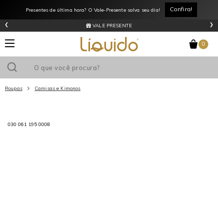
Confira!
Presentes de última hora? O Vale-Presente salva seu dia!
‹
›
VALE PRESENTE
0
Roupas
Camisas e Kimonos
Utilize o cupom
e ganhe
R$0
de desconto
em sua primeira
030 061 195 0008
compra acima de R$
!