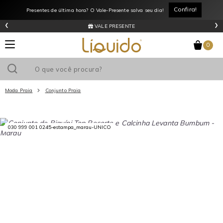
Confira!
Presentes de última hora? O Vale-Presente salva seu dia!
‹
›
VALE PRESENTE
0
Moda Praia
Conjunto Praia
Utilize o cupom
e ganhe
R$0
de desconto
em sua primeira
compra acima de R$
!
030 999 001 0245-estampa_marau-UNICO