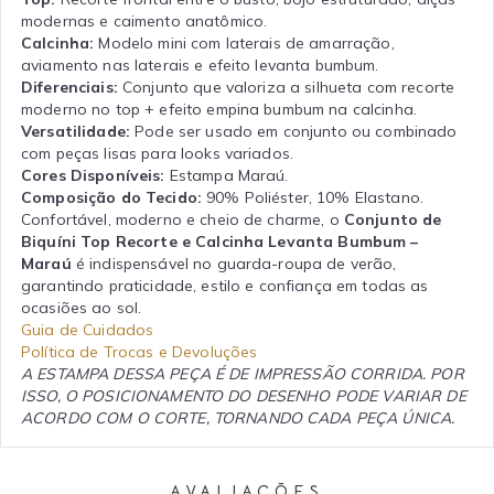
modernas e caimento anatômico.
Calcinha:
Modelo mini com laterais de amarração,
aviamento nas laterais e efeito levanta bumbum.
Diferenciais:
Conjunto que valoriza a silhueta com recorte
moderno no top + efeito empina bumbum na calcinha.
Versatilidade:
Pode ser usado em conjunto ou combinado
com peças lisas para looks variados.
Cores Disponíveis:
Estampa Maraú.
Composição do Tecido:
90% Poliéster, 10% Elastano.
Confortável, moderno e cheio de charme, o
Conjunto de
Biquíni Top Recorte e Calcinha Levanta Bumbum –
Maraú
é indispensável no guarda-roupa de verão,
garantindo praticidade, estilo e confiança em todas as
ocasiões ao sol.
Guia de Cuidados
Política de Trocas e Devoluções
A ESTAMPA DESSA PEÇA É DE IMPRESSÃO CORRIDA. POR
ISSO, O POSICIONAMENTO DO DESENHO PODE VARIAR DE
ACORDO COM O CORTE, TORNANDO CADA PEÇA ÚNICA.
AVALIAÇÕES