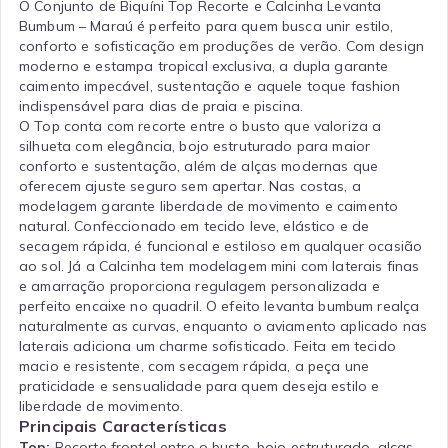
O Conjunto de Biquíni Top Recorte e Calcinha Levanta
Bumbum – Maraú é perfeito para quem busca unir estilo,
conforto e sofisticação em produções de verão. Com design
moderno e estampa tropical exclusiva, a dupla garante
caimento impecável, sustentação e aquele toque fashion
indispensável para dias de praia e piscina.
O Top conta com recorte entre o busto que valoriza a
silhueta com elegância, bojo estruturado para maior
conforto e sustentação, além de alças modernas que
oferecem ajuste seguro sem apertar. Nas costas, a
modelagem garante liberdade de movimento e caimento
natural. Confeccionado em tecido leve, elástico e de
secagem rápida, é funcional e estiloso em qualquer ocasião
ao sol. Já a Calcinha tem modelagem mini com laterais finas
e amarração proporciona regulagem personalizada e
perfeito encaixe no quadril. O efeito levanta bumbum realça
naturalmente as curvas, enquanto o aviamento aplicado nas
laterais adiciona um charme sofisticado. Feita em tecido
macio e resistente, com secagem rápida, a peça une
praticidade e sensualidade para quem deseja estilo e
liberdade de movimento.
Principais Características
Top:
Recorte frontal entre o busto, bojo estruturado, alças