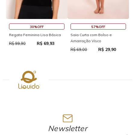
30%OFF
57%OFF
S
Regata Feminina Lisa Básica
Saia Curta com Bolso e
Amarração Visco
R$ 69,93
R
R$ 99,90
R$ 29,90
R$ 69,00
Newsletter