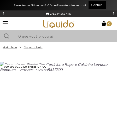
Confira!
Presentes de última hora? O Vale-Presente salva seu dia!
‹
›
VALE PRESENTE
0
Moda Praia
Conjunto Praia
Utilize o cupom
e ganhe
R$0
de desconto
em sua primeira
030 999 001 0428-branco-UNICO
compra acima de R$
!