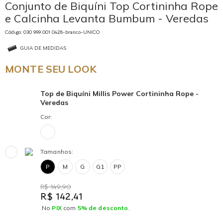
Conjunto de Biquíni Top Cortininha Rope
e Calcinha Levanta Bumbum - Veredas
Código: 030 999 001 0428-branco-UNICO
GUIA DE MEDIDAS
MONTE SEU LOOK
Top de Biquíni Millis Power Cortininha Rope -
Veredas
Cor:
Tamanhos:
P
M
G
G1
PP
R$ 149,90
R$ 142,41
No
PIX
com
5% de desconto
.