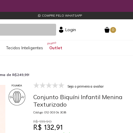
COMPRE PELO WHATSAPP
Login
0
s
Tecidos Inteligentes
Outlet
ima de R$249,99
!
Seja o primeiro a avaliar
POLIAMIDA
Conjunto Biquíni Infantil Menina
Texturizado
Código: 012 003 04 3038
R$ 139,90
R$ 132,91