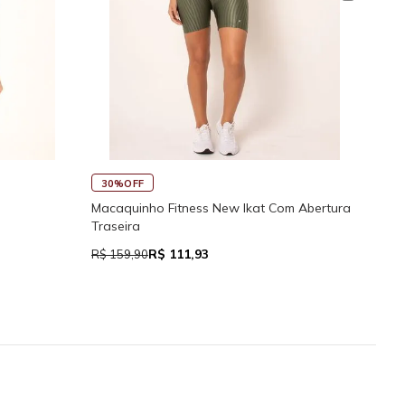
30%OFF
45
Macaquinho Fitness New Ikat Com Abertura
Rega
Traseira
R$ 111,93
R$ 159,90
R$ 7