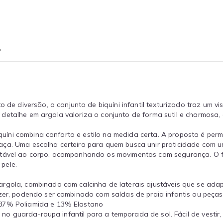
o
 diversão, o conjunto de biquíni infantil texturizado traz um v
detalhe em argola valoriza o conjunto de forma sutil e charmosa,
iquíni combina conforto e estilo na medida certa. A proposta é permi
aça. Uma escolha certeira para quem busca unir praticidade com u
rtável ao corpo, acompanhando os movimentos com segurança. O fo
pele.
 argola, combinado com calcinha de laterais ajustáveis que se ad
zer, podendo ser combinado com saídas de praia infantis ou peças
: 87% Poliamida e 13% Elastano
l no guarda-roupa infantil para a temporada de sol. Fácil de vestir,