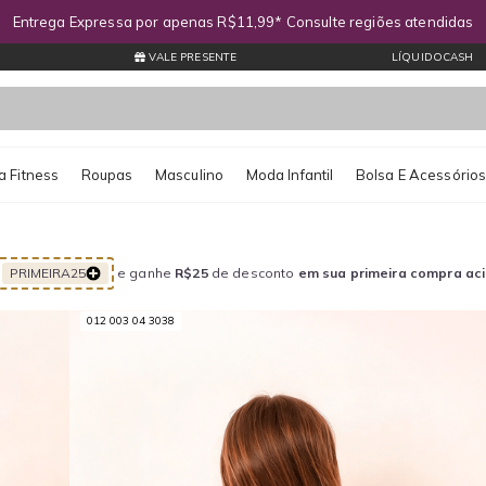
Entrega Expressa por apenas R$11,99* Consulte regiões atendidas
VALE PRESENTE
LÍQUIDOCASH
 Fitness
Roupas
Masculino
Moda Infantil
Bolsa E Acessório
PRIMEIRA25
e ganhe
R$25
de desconto
em sua primeira compra ac
012 003 04 3038