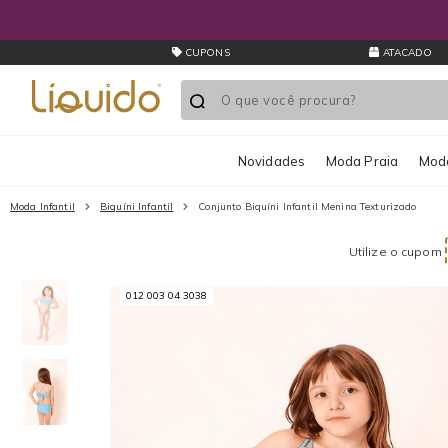
CUPONS
ATACADO
Novidades
Moda Praia
Moda
Moda Infantil
Biquíni Infantil
Conjunto Biquíni Infantil Menina Texturizado
Utilize o cupom
012 003 04 3038