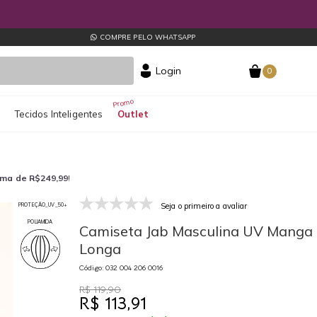
COMPRE PELO WHATSAPP
Login
0
s
Tecidos Inteligentes
Outlet
ima de R$249,99
!
Seja o primeiro a avaliar
PROTEÇÃO_UV_50+
032 004 206 0016
03
POLIAMIDA
Camiseta Jab Masculina UV Manga
Longa
Código: 032 004 206 0016
R$ 119,90
R$ 113,91