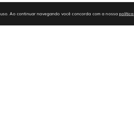
E-mail
No
 de uso. Ao continuar navegando você concorda com a nossa
polític
Promoções
Atendimento
#L
Regras e regulamentos de promoções
Nossas Lojas
Cupons
FAQ
Ajuda e Suporte
Ate
Como comprar no site
Con
Vale Crédito
Guia de cuidados
Comprar no Atacado