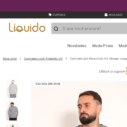
CUPONS
ATACADO
Novidades
Moda Praia
Moda
Masculino
Camisetas com Proteção UV
Camiseta Jab Masculina UV Manga Long
Utilize o cupom
032 004 206 0016