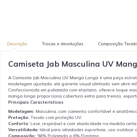
Descrição
Trocas e devoluções
Composição Tecid
Camiseta Jab Masculina UV Man
A Camiseta Jab Masculina UV Manga Longa é uma peça estratég
modelagem ajustada, ela garante visual alinhado sem abrir m
Confeccionada em poliamida com elastano, oferece toque macio,
manga longa proporciona cobertura extra para treinos, espor
Principais Características
Modelagem:
Masculina, com caimento confortável e anatômico
Proteção:
Tecido com proteção UV.
Conforto:
Leve, respirável e com elasticidade na medida certa
Versatilidade:
Ideal para atividades esportivas, uso outdoor o
Composição:
94% Poliamida e 6% Elastano.