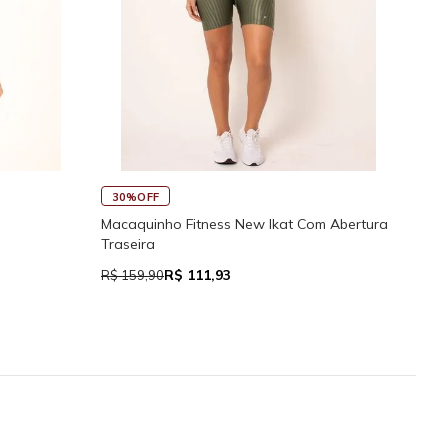
30%OFF
45
Macaquinho Fitness New Ikat Com Abertura
Rega
Traseira
R$ 111,93
R$ 159,90
R$ 7