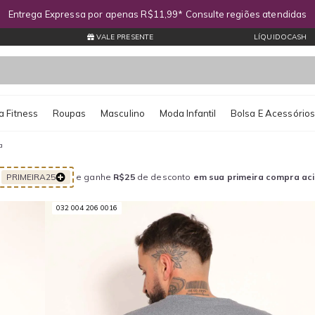
Entrega Expressa por apenas R$11,99* Consulte regiões atendidas
VALE PRESENTE
LÍQUIDOCASH
 Fitness
Roupas
Masculino
Moda Infantil
Bolsa E Acessório
a
PRIMEIRA25
e ganhe
R$25
de desconto
em sua primeira compra ac
032 004 206 0016