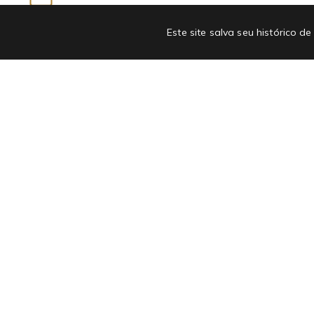
Newsletter
Este site salva seu histórico
INSCREVA-SE EM NOSSA NEWSLETTER E GANHE
ATÉ R$50 OFF NA PRIMEIRA COMPRA
Departamentos
Institucional
Bolsa e Acessórios
Quem somos
Masculino
Linha Antiviral
Moda Infantil
Cartão presente
Roupas
Seja nossa influenciadora
Regulamentos
Moda Fitness
Outlet
LiquidoCash
Moda Praia
Termos de uso