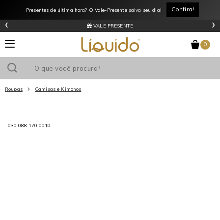
Confira!
Presentes de última hora? O Vale-Presente salva seu dia!
‹
›
VALE PRESENTE
0
Roupas
Camisas e Kimonos
Utilize o cupom
e ganhe
R$0
de desconto
em sua primeira
compra acima de R$
!
030 088 170 0010