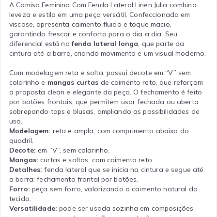
A Camisa Feminina Com Fenda Lateral Linen Julia combina
leveza e estilo em uma peça versátil. Confeccionada em
viscose, apresenta caimento fluido e toque macio,
garantindo frescor e conforto para o dia a dia. Seu
diferencial está na
fenda lateral longa
, que parte da
cintura até a barra, criando movimento e um visual moderno.
Com modelagem reta e solta, possui decote em “V” sem
colarinho e
mangas curtas
de caimento reto, que reforçam
a proposta clean e elegante da peça. O fechamento é feito
por botões frontais, que permitem usar fechada ou aberta
sobrepondo tops e blusas, ampliando as possibilidades de
uso.
Modelagem:
reta e ampla, com comprimento abaixo do
quadril.
Decote:
em “V”, sem colarinho.
Mangas:
curtas e soltas, com caimento reto.
Detalhes:
fenda lateral que se inicia na cintura e segue até
a barra; fechamento frontal por botões.
Forro:
peça sem forro, valorizando o caimento natural do
tecido.
Versatilidade:
pode ser usada sozinha em composições