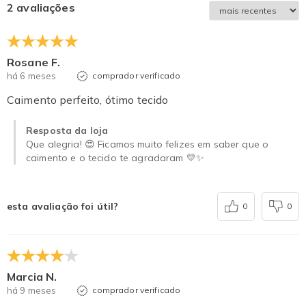
2 avaliações
Rosane F.
há 6 meses
comprador verificado
Caimento perfeito, ótimo tecido
Resposta da loja
Que alegria! 😍 Ficamos muito felizes em saber que o
caimento e o tecido te agradaram 💛✨
esta avaliação foi útil?
0
0
Marcia N.
há 9 meses
comprador verificado