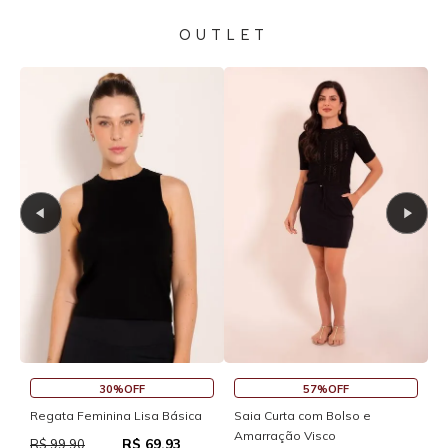
OUTLET
30%OFF
57%OFF
S
Regata Feminina Lisa Básica
Saia Curta com Bolso e
Amarração Visco
R$ 69,93
R
R$ 99,90