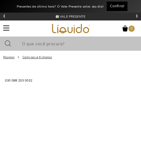
Confira!
Presentes de última hora? O Vale-Presente salva seu dia!
‹
›
VALE PRESENTE
0
Roupas
Camisas e Kimonos
Utilize o cupom
e ganhe
R$0
de desconto
em sua primeira
030 088 203 0032
compra acima de R$
!