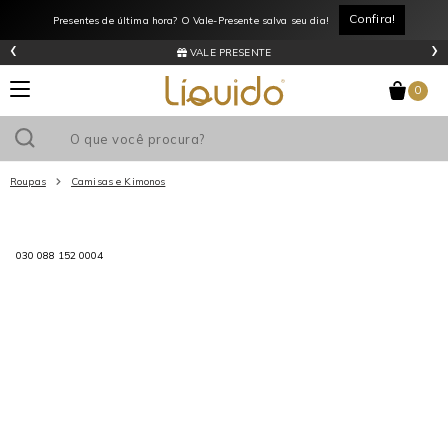
Confira!
Presentes de última hora? O Vale-Presente salva seu dia!
‹
›
VALE PRESENTE
0
Roupas
Camisas e Kimonos
Utilize o cupom
e ganhe
R$0
de desconto
em sua primeira
compra acima de R$
!
030 088 152 0004