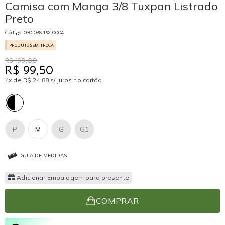
Camisa com Manga 3/8 Tuxpan Listrado
Preto
Código: 030 088 152 0004
PRODUTO SEM TROCA
R$ 199,00
R$ 99,50
4x de R$ 24,88 s/ juros no cartão
P
M
G
G1
GUIA DE MEDIDAS
Adicionar Embalagem para presente
COMPRAR