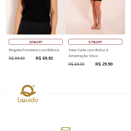
30%OFF
57%OFF
Regata Feminina Lisa Básica
Saia Curta com Bolso e
S
Amarração Visco
R$ 69,93
R$ 99,90
R
R$ 29,90
R$ 69,00