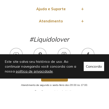
Ajuda e Suporte
Atendimento
#Liquidolover
Este site salva seu histórico de uso. Ao
continuar navegando você concorda com a
Concordo
nossa
política de privacidade
.
Chama no whats!
Atendimento de segunda a sexta-feira das 09:00 às 17:00.
Consulte nossa
página de dúvidas.