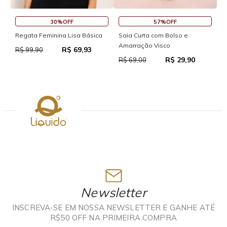
30%OFF
57%OFF
Regata Feminina Lisa Básica
Saia Curta com Bolso e
S
Amarração Visco
R$ 69,93
R$ 99,90
R
R$ 29,90
R$ 69,00
Newsletter
INSCREVA-SE EM NOSSA NEWSLETTER E GANHE ATÉ
R$50 OFF NA PRIMEIRA COMPRA