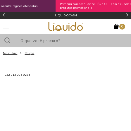
Primeira compra? Ganhe R$25 OFF com o cupom
PRIMEIRA25
exceto
*ver
produtos promocionais
‹
›
regras
COMPRE PELO WHATSAPP
0
Masculino
Calças
Utilize o cupom
e ganhe
R$0
de desconto
em sua primeira
032 013 005 0295
compra acima de R$
!