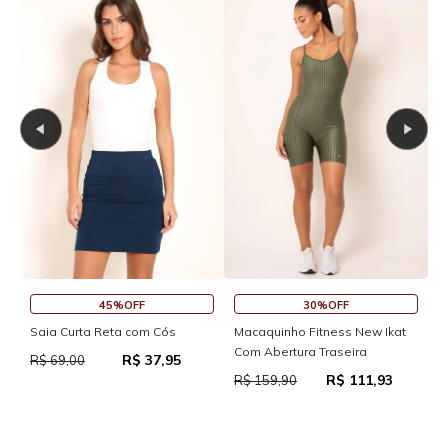
45%OFF
30%OFF
R
Saia Curta Reta com Cós
Macaquinho Fitness New Ikat
R
Com Abertura Traseira
R$ 37,95
R$ 69,00
R$ 111,93
R
R$ 159,90