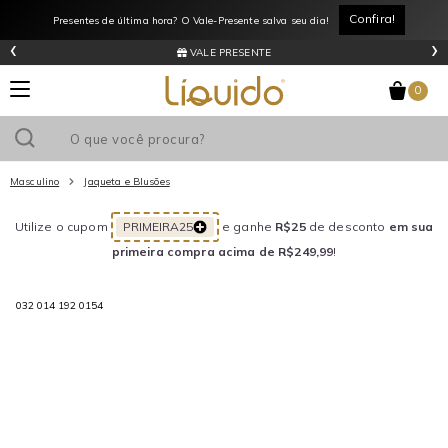
Confira!
Presentes de última hora? O Vale-Presente salva seu dia!
‹
›
VALE PRESENTE
0
Masculino
Jaqueta e Blusões
Utilize o cupom
PRIMEIRA25
e ganhe
R$25
de desconto
em sua
primeira compra acima de R$249,99
!
032 014 192 0154