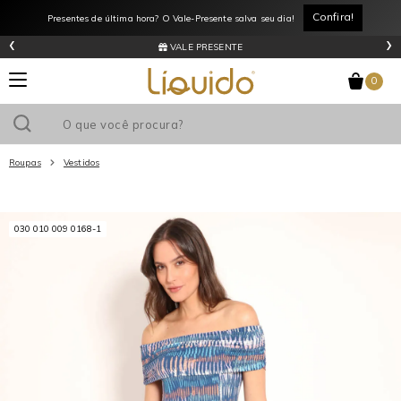
Confira!
Presentes de última hora? O Vale-Presente salva seu dia!
‹
›
VALE PRESENTE
0
Roupas
Vestidos
Utilize o cupom
e ganhe
R$0
de desconto
em sua primeira
030 010 009 0168-1
compra acima de R$
!