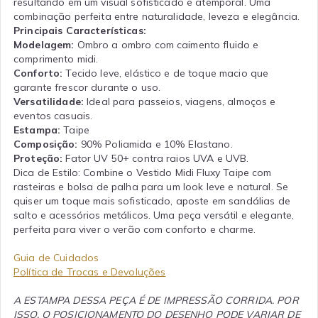
resultando em um visual sofisticado e atemporal. Uma
combinação perfeita entre naturalidade, leveza e elegância.
Principais Características:
Modelagem:
Ombro a ombro com caimento fluido e
comprimento midi.
Conforto:
Tecido leve, elástico e de toque macio que
garante frescor durante o uso.
Versatilidade:
Ideal para passeios, viagens, almoços e
eventos casuais.
Estampa:
Taipe
Composição:
90% Poliamida e 10% Elastano.
Proteção:
Fator UV 50+ contra raios UVA e UVB.
Dica de Estilo: Combine o Vestido Midi Fluxy Taipe com
rasteiras e bolsa de palha para um look leve e natural. Se
quiser um toque mais sofisticado, aposte em sandálias de
salto e acessórios metálicos. Uma peça versátil e elegante,
perfeita para viver o verão com conforto e charme.
Guia de Cuidados
Política de Trocas e Devoluções
A ESTAMPA DESSA PEÇA É DE IMPRESSÃO CORRIDA. POR
ISSO, O POSICIONAMENTO DO DESENHO PODE VARIAR DE