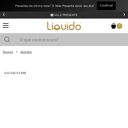
Confira!
Presentes de última hora? O Vale-Presente salva seu dia!
‹
›
VALE PRESENTE
0
Roupas
Vestidos
Utilize o cupom
e ganhe
R$0
de desconto
em sua primeira
012 010 01 655
compra acima de R$
!