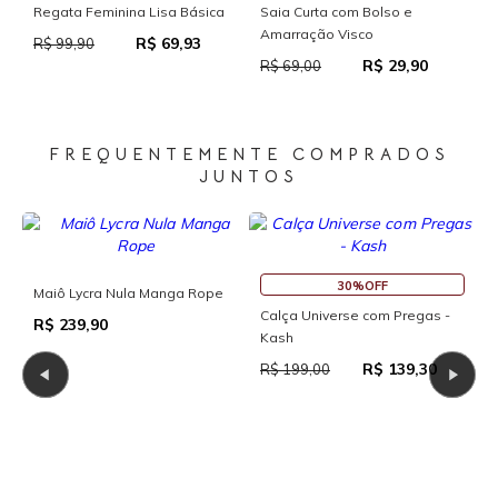
Saia Curta Reta com Cós
Macaquinho Fitness New Ika
 e
Com Abertura Traseira
R$ 37,95
R$ 69,00
R$ 111,93
9,90
R$ 159,90
FREQUENTEMENTE COMPRADOS
JUNTOS
30%OFF
30%OFF
30%O
verse com Pregas -
Blusa Universe Ombro Único -
Shorts Feminino 
Kash
Bolsos Laterais 
R$ 139,30
R$ 97,93
R
0
R$ 139,90
R$ 135,00