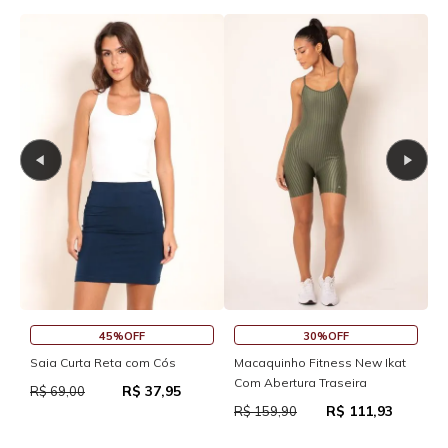
45%OFF
30%OFF
Saia Curta Reta com Cós
Macaquinho Fitness New Ikat
R
Com Abertura Traseira
R
R$ 37,95
R$ 69,00
R$ 111,93
R$ 159,90
R