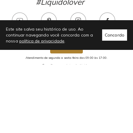
#Liquidolover
Este site salva seu histórico de uso. Ao
continuar navegando você concorda com a
Concordo
nossa
política de privacidade
.
Chama no whats!
Atendimento de segunda a sexta-feira das 09:00 às 17:00.
Consulte nossa
página de dúvidas.
2293 avaliações reais
Preços, condições de pagamento e promoções são exclusivos para
compras realizadas através do site e não se aplicam a nossa rede de
Lojas Físicas.