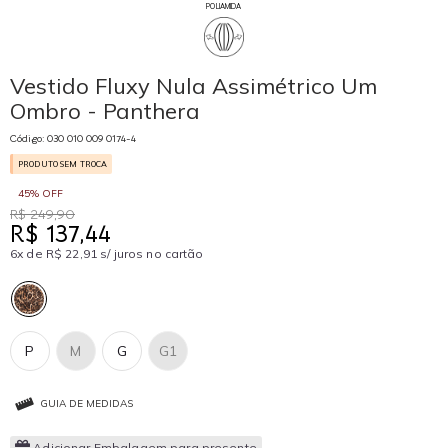
POLIAMIDA
Vestido Fluxy Nula Assimétrico Um
Ombro - Panthera
Código: 030 010 009 0174-4
PRODUTO SEM TROCA
45% OFF
R$ 249,90
R$ 137,44
6x de R$ 22,91 s/ juros no cartão
P
M
G
G1
GUIA DE MEDIDAS
Adicionar Embalagem para presente