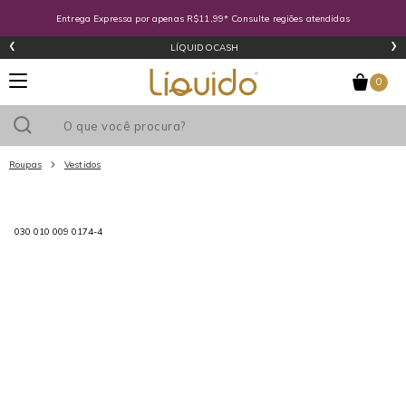
Entrega Expressa por apenas R$11,99* Consulte regiões atendidas
‹
›
LÍQUIDOCASH
0
Roupas
Vestidos
Utilize o cupom
e ganhe
R$0
de desconto
em sua primeira
030 010 009 0174-4
compra acima de R$
!