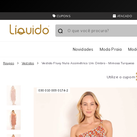
CUPONS
ATACADO
Novidades
Moda Praia
Moda
Roupas
Vestidos
Vestido Fluxy Nula Assimétrico Um Ombro - Mimosa Turquesa
Utilize o cupom
030 010 009 0174-2