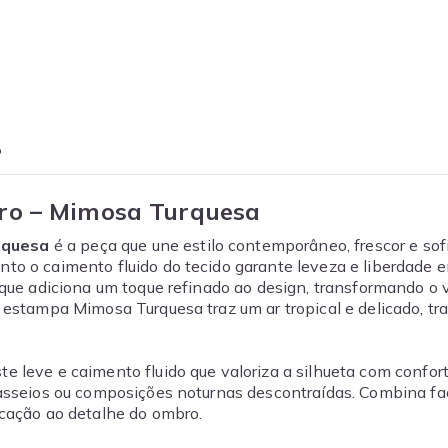
o
ro – Mimosa Turquesa
rquesa
é a peça que une estilo contemporâneo, frescor e sof
to o caimento fluido do tecido garante leveza e liberdade
 que adiciona um toque refinado ao design, transformando o 
 estampa Mimosa Turquesa traz um ar tropical e delicado, tr
e leve e caimento fluido que valoriza a silhueta com confort
asseios ou composições noturnas descontraídas. Combina faci
icação ao detalhe do ombro.