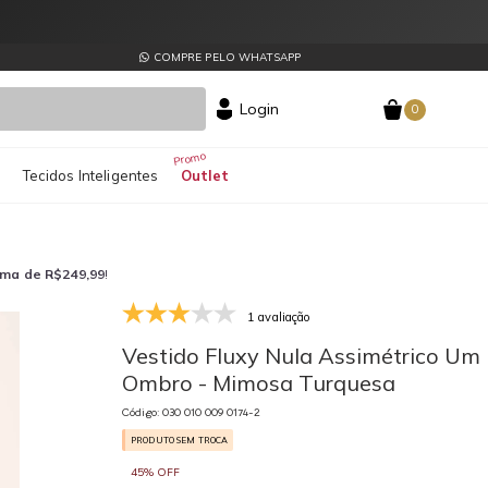
COMPRE PELO WHATSAPP
Login
0
s
Tecidos Inteligentes
Outlet
ima de R$249,99
!
1 avaliação
030 010 009 0174-2
03
Vestido Fluxy Nula Assimétrico Um
Ombro - Mimosa Turquesa
Código: 030 010 009 0174-2
PRODUTO SEM TROCA
45% OFF