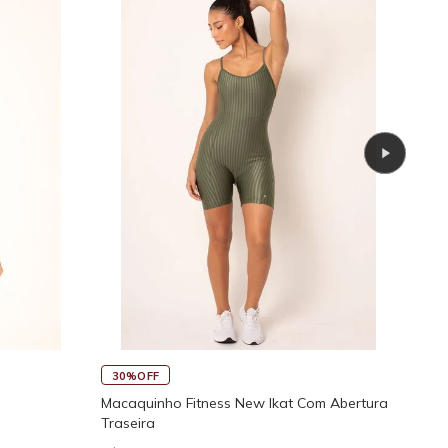
45
30%OFF
Rega
Macaquinho Fitness New Ikat Com Abertura
Traseira