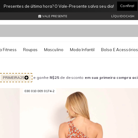
Entrega Expressa por apenas R$11,99* Consulte regiões atendidas
VALE PRESENTE
LÍQUIDOCASH
 Fitness
Roupas
Masculino
Moda Infantil
Bolsa E Acessório
PRIMEIRA25
e ganhe
R$25
de desconto
em sua primeira compra ac
030 010 009 0174-2