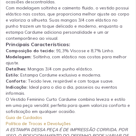
ocasiões descontraídas.
Com modelagem soltinha e caimento fluido, o vestido possui
elástico nas costas, que proporciona melhor ajuste ao corpo
e valoriza a silhueta. Suas mangas 3/4 com elástico no
punho trazem um toque delicado e moderno, enquanto a
estampa Cardume adiciona personalidade e um ar
contemporâneo ao visual.
Principais Características:
Composição do tecido:
91,3% Viscose e 8,7% Linho.
Modelagem:
Soltinha, com elástico nas costas para melhor
ajuste.
Detalhes:
Mangas 3/4 com punho elástico.
Estilo:
Estampa Cardume exclusiva e moderna.
Conforto:
Tecido leve, respirável e com toque suave.
Indicação:
Ideal para o dia a dia, passeios ou eventos
informais.
O Vestido Feminino Curto Cardume combina leveza e estilo
em uma peça versátil, perfeita para quem valoriza conforto e
sofisticação em qualquer ocasião.
Guia de Cuidados
Política de Trocas e Devoluções
A ESTAMPA DESSA PEÇA É DE IMPRESSÃO CORRIDA. POR
ISSO, O POSICIONAMENTO DO DESENHO PODE VARIAR DE