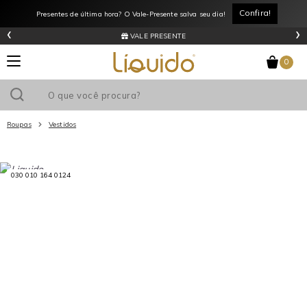
Confira!
Presentes de última hora? O Vale-Presente salva seu dia!
‹
›
VALE PRESENTE
0
Roupas
Vestidos
Utilize o cupom
e ganhe
R$0
de desconto
em sua primeira
030 010 164 0124
compra acima de R$
!