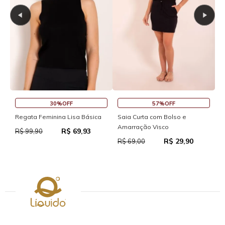
30%OFF
57%OFF
S
Regata Feminina Lisa Básica
Saia Curta com Bolso e
Amarração Visco
R$ 69,93
R
R$ 99,90
R$ 29,90
R$ 69,00