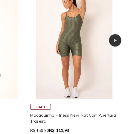
45
30%OFF
Rega
Macaquinho Fitness New Ikat Com Abertura
Traseira
R$ 111,93
R$ 7
R$ 159,90