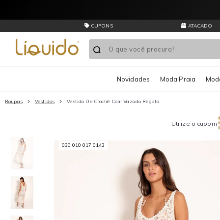
CUPONS
ATACADO
Novidades
Moda Praia
Moda
Roupas
Vestidos
Vestido De Crochê Com Vazado Regata
Utilize o cupom
030 010 017 0143