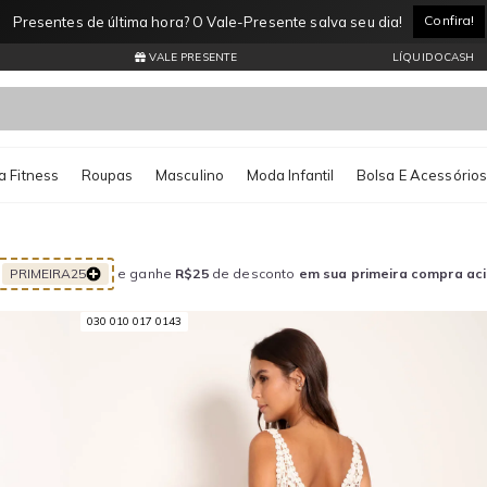
Confira!
Presentes de última hora? O Vale-Presente salva seu dia!
VALE PRESENTE
LÍQUIDOCASH
 Fitness
Roupas
Masculino
Moda Infantil
Bolsa E Acessório
PRIMEIRA25
e ganhe
R$25
de desconto
em sua primeira compra ac
030 010 017 0143