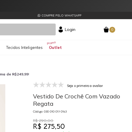
COMPRE PELO WHATSAPP
Login
0
s
Tecidos Inteligentes
Outlet
ima de R$249,99
!
Seja o primeiro a avaliar
030 010 017 0143
03
Vestido De Crochê Com Vazado
Regata
Código: 030 010 017 0143
R$ 290,00
R$ 275,50