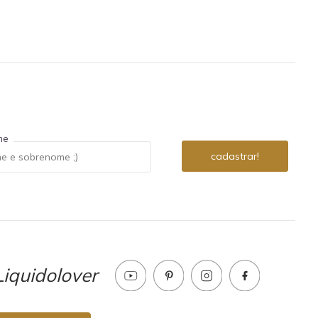
me
iquidolover