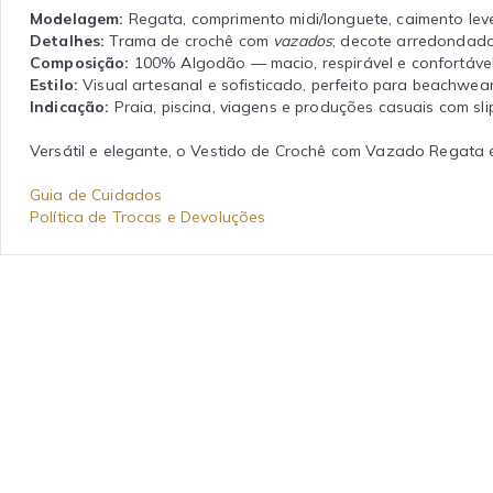
Modelagem:
Regata, comprimento midi/longuete, caimento leve
Detalhes:
Trama de crochê com
vazados
; decote arredondado
Composição:
100% Algodão — macio, respirável e confortável
Estilo:
Visual artesanal e sofisticado, perfeito para beachwea
Indicação:
Praia, piscina, viagens e produções casuais com sli
Versátil e elegante, o Vestido de Crochê com Vazado Regata é
Guia de Cuidados
Política de Trocas e Devoluções