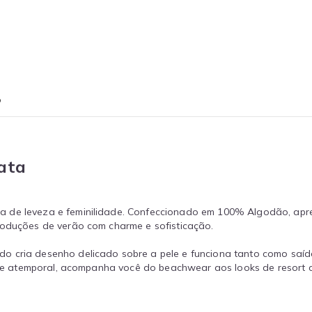
o
ata
a de leveza e feminilidade. Confeccionado em 100% Algodão, ap
roduções de verão com charme e sofisticação.
o cria desenho delicado sobre a pele e funciona tanto como saí
il e atemporal, acompanha você do beachwear aos looks de resort c