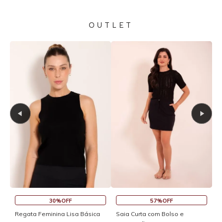
OUTLET
30%OFF
57%OFF
S
Regata Feminina Lisa Básica
Saia Curta com Bolso e