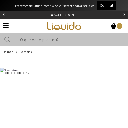
Confira!
Presentes de última hora? O Vale-Presente salva seu dia!
‹
›
VALE PRESENTE
0
Roupas
Vestidos
Utilize o cupom
e ganhe
R$0
de desconto
em sua primeira
030 010 036 0112
compra acima de R$
!