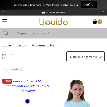
Confira!
Presentes de última hora? O Vale-Presente salva seu dia!
‹
›
VALE PRESENTE
0
Home
trendz
blusa-e-camiseta
(4 produtos)
↓
30%