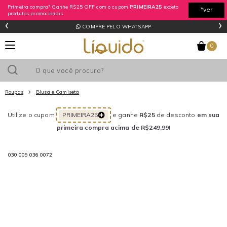
Primeira compra? Ganhe R$25 OFF com o cupom
PRIMEIRA25
exceto
*ver
produtos promocionais
‹
›
regras
COMPRE PELO WHATSAPP
0
Roupas
Blusa e Camiseta
Utilize o cupom
PRIMEIRA25
e ganhe
R$25
de desconto
em sua
primeira compra acima de R$249,99
!
030 009 036 0072