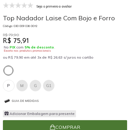
Seja o primeiro a avaliar
Top Nadador Laise Com Bojo e Forro
Código: 030 009 036 0072
R$ 79,90
R$ 75,91
No
PIX
com
5% de desconto
.
Exceto nos produtos promocionais
ou R$ 79,90 em até 3x de R$ 26,63 s/ juros no cartão
P
M
G
G1
GUIA DE MEDIDAS
Adicionar Embalagem para presente
COMPRAR