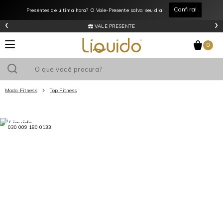
Confira!
Presentes de última hora? O Vale-Presente salva seu dia!
‹
›
VALE PRESENTE
0
Moda Fitness
Top Fitness
Utilize o cupom
e ganhe
R$0
de desconto
em sua primeira
compra acima de R$
!
030 009 180 0133