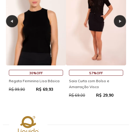
30%OFF
57%OFF
S
Regata Feminina Lisa Básica
Saia Curta com Bolso e
Amarração Visco
R$ 69,93
R
R$ 99,90
R$ 29,90
R$ 69,00