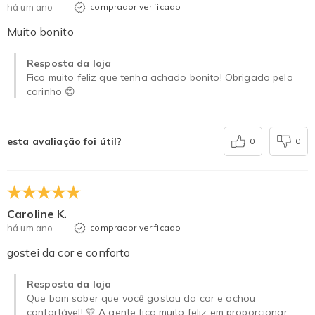
há um ano
comprador verificado
Muito bonito
Resposta da loja
Fico muito feliz que tenha achado bonito! Obrigado pelo
carinho 😊
esta avaliação foi útil?
0
0
Caroline K.
há um ano
comprador verificado
gostei da cor e conforto
Resposta da loja
Que bom saber que você gostou da cor e achou
confortável! 💛 A gente fica muito feliz em proporcionar