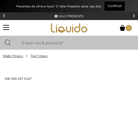
Confira!
Presentes de última hora? O Vale-Presente salva seu dia!
‹
›
VALE PRESENTE
0
Moda Fitness
Top Fitness
Utilize o cupom
e ganhe
R$0
de desconto
em sua primeira
030 009 037 0127
compra acima de R$
!