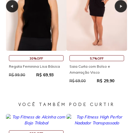
45%OFF
30%OFF
so e
Saia Curta Reta com Cós
Macaquinho Fitness New I
Com Abertura Traseira
R$ 37,95
R$ 69,00
29,90
R$ 111,9
R$ 159,90
VOCÊ TAMBÉM PODE CURTIR