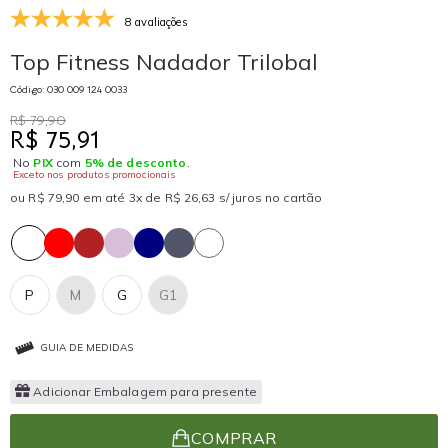
8 avaliações
Top Fitness Nadador Trilobal
Código: 030 009 124 0033
R$ 79,90
R$ 75,91
No
PIX
com
5% de desconto
.
Exceto nos produtos promocionais
ou R$ 79,90 em até 3x de R$ 26,63 s/ juros no cartão
P
M
G
G1
GUIA DE MEDIDAS
Adicionar Embalagem para presente
COMPRAR