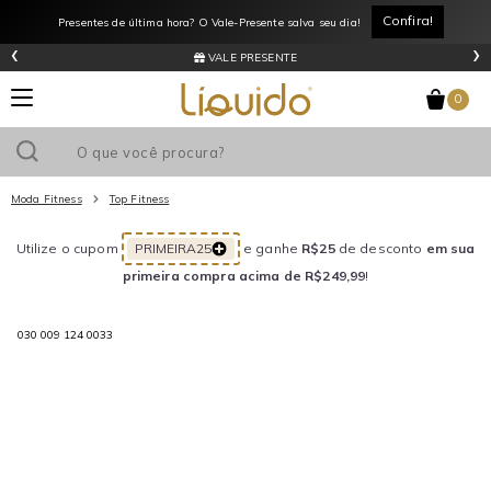
Aguarde...
Confira!
Presentes de última hora? O Vale-Presente salva seu dia!
‹
›
VALE PRESENTE
0
Moda Fitness
Top Fitness
Utilize o cupom
PRIMEIRA25
e ganhe
R$25
de desconto
em sua
primeira compra acima de R$249,99
!
030 009 124 0033