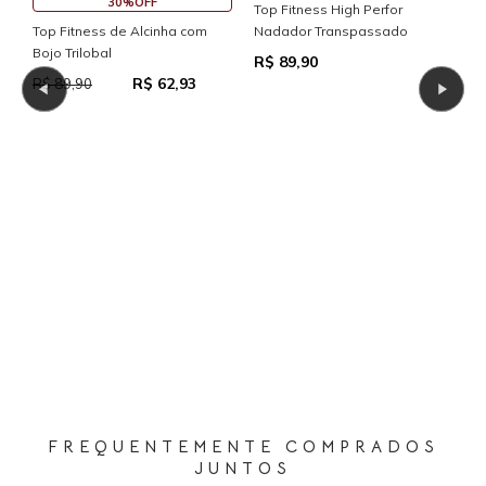
30%OFF
Top Fitness High Perfor
Top Fitness de Alcinha com
Nadador Transpassado
Bojo Trilobal
R$ 89,90
R$ 62,93
R$ 89,90
T
C
R
R
FREQUENTEMENTE COMPRADOS
JUNTOS