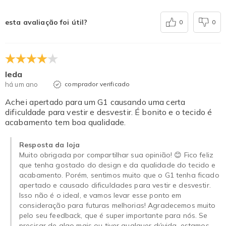
esta avaliação foi útil?
0
0
Ieda
há um ano
comprador verificado
Achei apertado para um G1 causando uma certa
dificuldade para vestir e desvestir. É bonito e o tecido é
acabamento tem boa qualidade.
Resposta da loja
Muito obrigada por compartilhar sua opinião! 😊 Fico feliz
que tenha gostado do design e da qualidade do tecido e
acabamento. Porém, sentimos muito que o G1 tenha ficado
apertado e causado dificuldades para vestir e desvestir.
Isso não é o ideal, e vamos levar esse ponto em
consideração para futuras melhorias! Agradecemos muito
pelo seu feedback, que é super importante para nós. Se
precisar de algo mais ou tiver qualquer dúvida, estamos