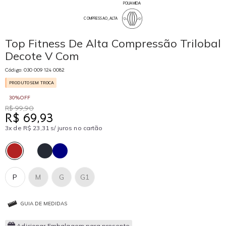
POLIAMIDA
COMPRESSAO_ALTA
Top Fitness De Alta Compressão Trilobal
Decote V Com
Código: 030 009 124 0082
PRODUTO SEM TROCA
30%OFF
R$ 99,90
R$ 69,93
3x de R$ 23,31 s/ juros no cartão
P
M
G
G1
GUIA DE MEDIDAS
Adicionar Embalagem para presente