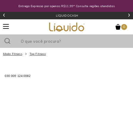
Entrega Expressa por apenas R$11,99* Consulte regiões atendidas
‹
›
LÍQUIDOCASH
0
Moda Fitness
Top Fitness
Utilize o cupom
e ganhe
R$0
de desconto
em sua primeira
030 009 124 0082
compra acima de R$
!