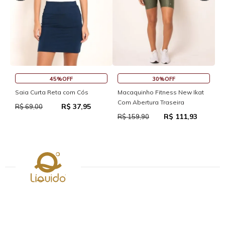
45%OFF
30%OFF
Saia Curta Reta com Cós
Macaquinho Fitness New Ikat
R
Com Abertura Traseira
R
R$ 37,95
R$ 69,00
R$ 111,93
R$ 159,90
R