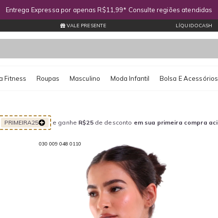
Entrega Expressa por apenas R$11,99* Consulte regiões atendidas
VALE PRESENTE
LÍQUIDOCASH
 Fitness
Roupas
Masculino
Moda Infantil
Bolsa E Acessório
PRIMEIRA25
e ganhe
R$25
de desconto
em sua primeira compra ac
030 009 048 0110