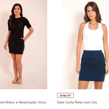
45%OFF
Fitness New Ikat Com Abertura
Regata Feminina de Alcinhas Re