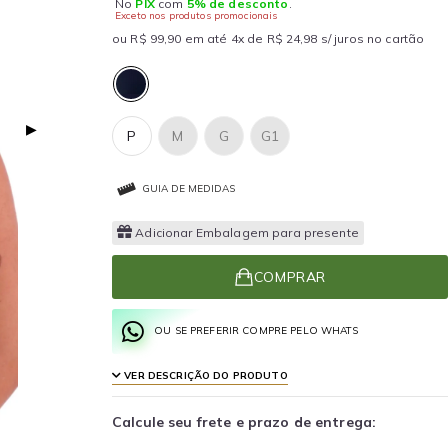
No
PIX
com
5% de desconto
.
Exceto nos produtos promocionais
ou R$ 99,90 em até 4x de R$ 24,98 s/ juros no cartão
▶
P
M
G
G1
GUIA DE MEDIDAS
Adicionar Embalagem para presente
COMPRAR
OU SE PREFERIR COMPRE PELO WHATS
VER DESCRIÇÃO DO PRODUTO
Calcule seu frete e prazo de entrega: