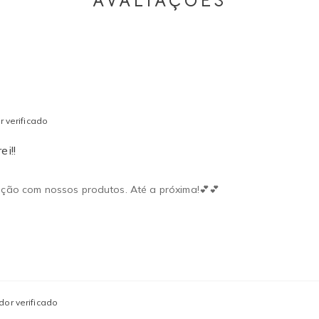
AVALIAÇÕES
 verificado
ei!!
fação com nossos produtos. Até a próxima!💕💕
or verificado