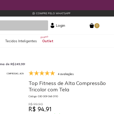
COMPRE PELO WHATSAPP
Login
0
s
Tecidos Inteligentes
Outlet
ima de R$249,99
!
4 avaliações
COMPRESSAO_ALTA
030 009 048 0110
Top Fitness de Alta Compressão
Tricolor com Tela
Código: 030 009 048 0110
R$ 99,90
R$ 94,91