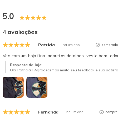
5.0
4 avaliações
Patricia
há um ano
comprador
Ven com um bojo fino.. adorei os detalhes.. veste bem.. ador
Resposta da loja
Olá Patricia!!! Agradecemos muito seu feedback e sua satis
Fernanda
há um ano
comprad