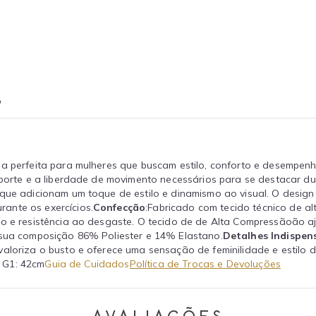
o
ha perfeita para mulheres que buscam estilo, conforto e desempenh
uporte e a liberdade de movimento necessários para se destacar dur
 que adicionam um toque de estilo e dinamismo ao visual. O desig
ante os exercícios.
Confecção
:Fabricado com tecido técnico de al
nto e resistência ao desgaste. O tecido de de Alta Compressãoão 
 sua composição 86% Poliester e 14% Elastano.
Detalhes Indispen
aloriza o busto e oferece uma sensação de feminilidade e estilo d
| G1: 42cm
Guia de Cuidados
Política de Trocas e Devoluções