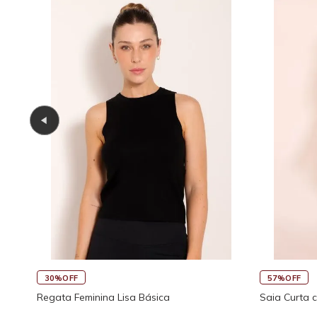
45%OFF
30%OFF
co
Saia Curta Reta com Cós
Macaquinho 
Traseira