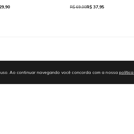
 111,93
R$ 39,05
R$ 71,00
E-mail
No
 de uso. Ao continuar navegando você concorda com a nossa
polític
Promoções
Atendimento
#L
Regras e regulamentos de promoções
Nossas Lojas