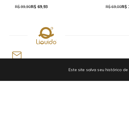
R$ 37,95
R$
R$ 69,00
R$ 159,90
Newsletter
Este site salva seu histórico
INSCREVA-SE EM NOSSA NEWSLETTER E GANHE
ATÉ R$50 OFF NA PRIMEIRA COMPRA
Departamentos
Institucional
Bolsa e Acessórios
Quem somos