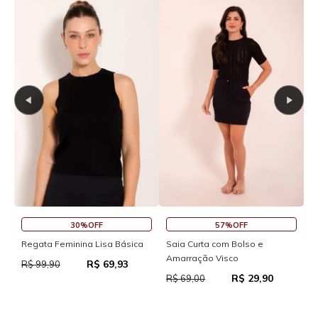
30%OFF
57%OFF
S
Regata Feminina Lisa Básica
Saia Curta com Bolso e
Amarração Visco
R$ 69,93
R
R$ 99,90
R$ 29,90
R$ 69,00