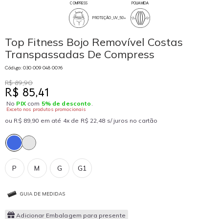
COMPRESS
POLIAMIDA
PROTEÇÃO_UV_50+
Top Fitness Bojo Removível Costas
Transpassadas De Compress
Código: 030 009 048 0076
R$ 89,90
R$ 85,41
No
PIX
com
5% de desconto
.
Exceto nos produtos promocionais
ou R$ 89,90 em até 4x de R$ 22,48 s/ juros no cartão
P
M
G
G1
GUIA DE MEDIDAS
Adicionar Embalagem para presente