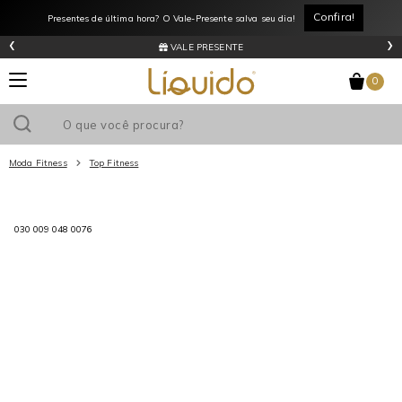
Confira!
Presentes de última hora? O Vale-Presente salva seu dia!
‹
›
VALE PRESENTE
0
Moda Fitness
Top Fitness
Utilize o cupom
e ganhe
R$0
de desconto
em sua primeira
030 009 048 0076
compra acima de R$
!