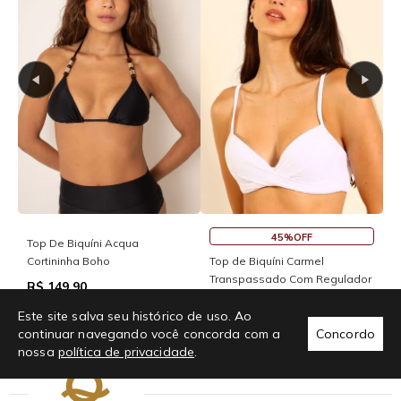
45%OFF
Top De Biquíni Acqua
T
Cortininha Boho
Top de Biquíni Carmel
P
Transpassado Com Regulador
R$ 149,90
R
R$ 76,94
R$ 139,90
Este site salva seu histórico de uso. Ao
continuar navegando você concorda com a
Concordo
nossa
política de privacidade
.