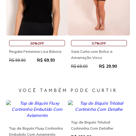
30%OFF
57%OFF
Regata Feminina Lisa Básica
Saia Curta com Bolso e
S
Amarração Visco
R$ 69,93
R$ 99,90
R
R$ 29,90
R$ 69,00
VOCÊ TAMBÉM PODE CURTIR
Top de Biquíni Trilobal
T
Top de Biquíni Fluxy Cortininha
Cortininha Com Detalhe
C
Embutido Com Aviamento