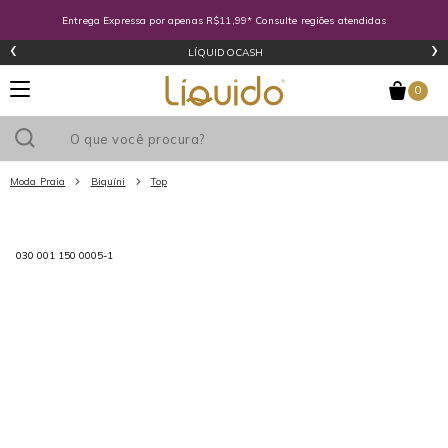
Entrega Expressa por apenas R$11,99* Consulte regiões atendidas
‹
›
LÍQUIDOCASH
0
Moda Praia
Biquíni
Top
Utilize o cupom
e ganhe
R$0
de desconto
em sua primeira
030 001 150 0005-1
compra acima de R$
!