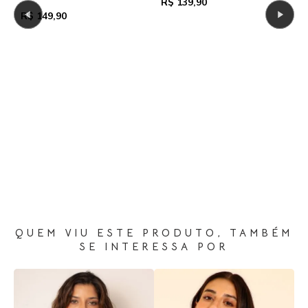
R$ 139,90
R
R$ 149,90
QUEM VIU ESTE PRODUTO, TAMBÉM
SE INTERESSA POR