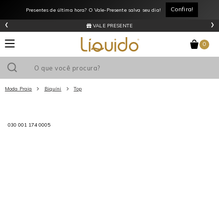
Confira!
Presentes de última hora? O Vale-Presente salva seu dia!
‹
›
VALE PRESENTE
0
Moda Praia
Biquíni
Top
Utilize o cupom
e ganhe
R$0
de desconto
em sua primeira
compra acima de R$
!
030 001 174 0005