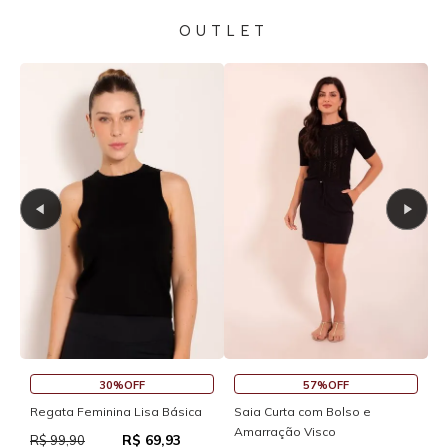
OUTLET
30%OFF
57%OFF
S
Regata Feminina Lisa Básica
Saia Curta com Bolso e
Amarração Visco
R$ 69,93
R
R$ 99,90