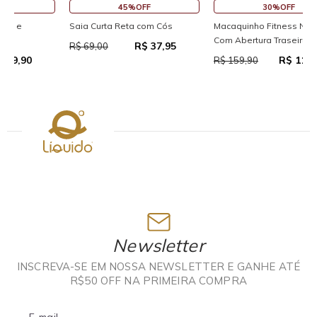
45%OFF
30%OFF
R
Saia Curta Reta com Cós
Macaquinho Fitness New Ikat
R
Com Abertura Traseira
R$ 37,95
R$ 69,00
R$ 111,93
R
R$ 159,90
Newsletter
INSCREVA-SE EM NOSSA NEWSLETTER E GANHE ATÉ
R$50 OFF NA PRIMEIRA COMPRA