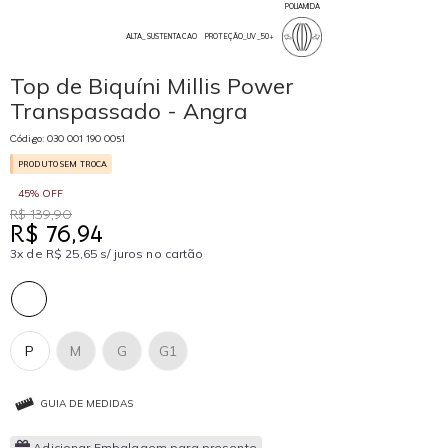
POLIAMIDA
ALTA_SUSTENTACAO
PROTEÇÃO_UV_50+
Top de Biquíni Millis Power
Transpassado - Angra
Código: 030 001 190 0051
PRODUTO SEM TROCA
45% OFF
R$ 139,90
R$ 76,94
3x de R$ 25,65 s/ juros no cartão
P
M
G
G1
GUIA DE MEDIDAS
Adicionar Embalagem para presente