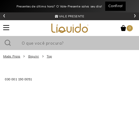
Confira!
Presentes de última hora? O Vale-Presente salva seu dia!
‹
›
VALE PRESENTE
0
Moda Praia
Biquíni
Top
Utilize o cupom
e ganhe
R$0
de desconto
em sua primeira
030 001 190 0051
compra acima de R$
!