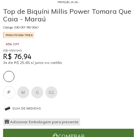
PROTEÇÃO_UV_50+
Top de Biquíni Millis Power Tomara Que
Caia - Maraú
Código: 030 001 190 0047
PRODUTO SEM TROCA
45% OFF
R$ 139,90
R$ 76,94
3x de R$ 25,65 s/ juros no cartão
P
M
G
G1
GUIA DE MEDIDAS
Adicionar Embalagem para presente
COMPRAR