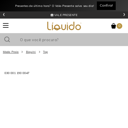
Confira!
Presentes de última hora? O Vale-Presente salva seu dia!
‹
›
VALE PRESENTE
0
Moda Praia
Biquíni
Top
Utilize o cupom
e ganhe
R$0
de desconto
em sua primeira
030 001 190 0047
compra acima de R$
!