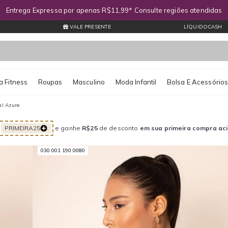
Entrega Expressa por apenas R$11,99* Consulte regiões atendidas
VALE PRESENTE
LÍQUIDOCASH
 Fitness
Roupas
Masculino
Moda Infantil
Bolsa E Acessório
al Azure
PRIMEIRA25
e ganhe
R$25
de desconto
em sua primeira compra ac
030 001 190 0080