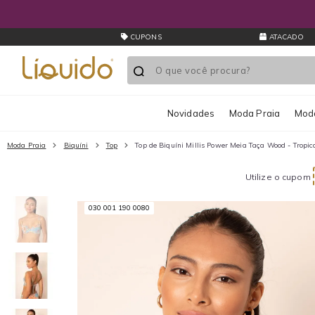
CUPONS
ATACADO
Novidades
Moda Praia
Moda
Moda Praia
Biquíni
Top
Top de Biquíni Millis Power Meia Taça Wood - Tropic
Utilize o cupom
030 001 190 0080