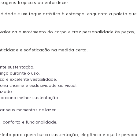
isagens tropicais ao entardecer.
idade e um toque artístico à estampa, enquanto a paleta que t
 valoriza o movimento do corpo e traz personalidade às peças
icidade e sofisticação na medida certa.
ente sustentação.
nça durante o uso.
a e excelente vestibilidade.
na charme e exclusividade ao visual.
lizado.
porciona melhor sustentação.
ar seus momentos de lazer.
 conforto e funcionalidade.
perfeito para quem busca sustentação, elegância e ajuste person