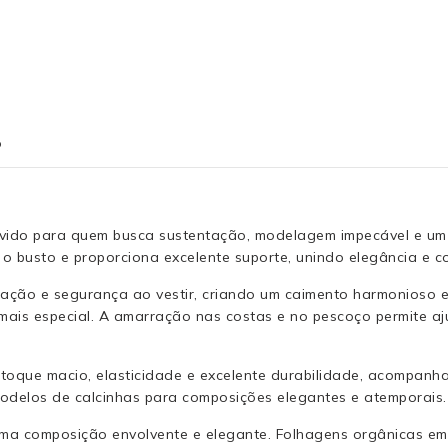
o
vido para quem busca sustentação, modelagem impecável e um vi
 o busto e proporciona excelente suporte, unindo elegância e 
ntação e segurança ao vestir, criando um caimento harmonioso
 mais especial. A amarração nas costas e no pescoço permite a
 toque macio, elasticidade e excelente durabilidade, acompan
modelos de calcinhas para composições elegantes e atemporais.
ma composição envolvente e elegante. Folhagens orgânicas em