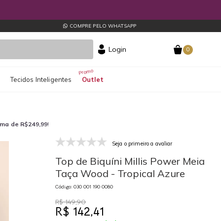
COMPRE PELO WHATSAPP
Login
0
s
Tecidos Inteligentes
Outlet
ima de R$249,99
!
Seja o primeiro a avaliar
030 001 190 0080
03
Top de Biquíni Millis Power Meia
Taça Wood - Tropical Azure
Código: 030 001 190 0080
R$ 149,90
R$ 142,41