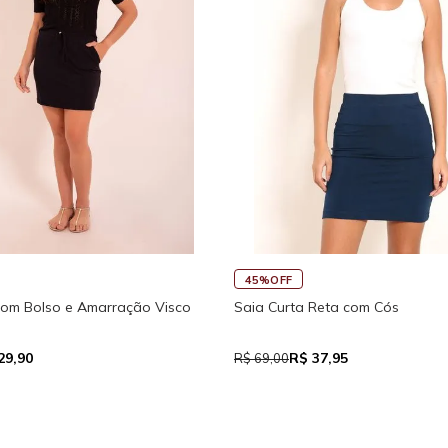
45%OFF
Regata Feminina de Alcinhas Re
Fitness New Ikat Com Abertura
R$ 39,05
 111,93
R$ 71,00