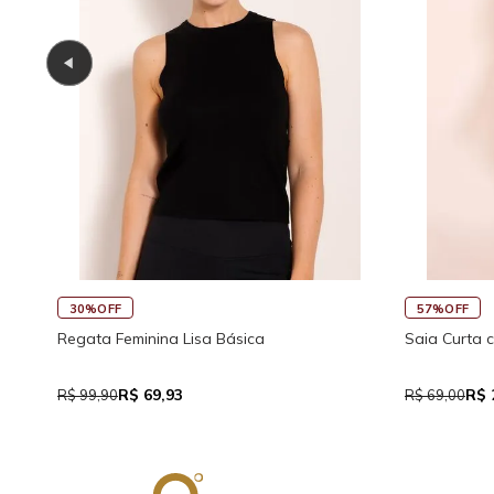
45%OFF
30%OFF
co
Saia Curta Reta com Cós
Macaquinho 
Traseira
R$ 37,95
R$
R$ 69,00
R$ 159,90