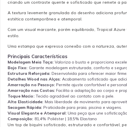
criando um contraste quente e sofisticado que remete a pa
A textura levemente granulada do desenho adiciona profund
estética contemporânea e atemporal.
Com um visual marcante, porém equilibrado, Tropical Azure
estilo.
Uma estampa que expressa conexão com a natureza, autent
Principais Características
Modelagem Meia Taça:
Valoriza o busto e proporciona excel
Bojo Fixo:
Garante modelagem estruturada, conforto e segura
Estrutura Reforçada:
Desenvolvida para oferecer maior firmez
Detalhes Wood nas Alças:
Acabamento sofisticado que adicio
Amarração no Pescoço:
Permite ajuste confortável e persona
Amarração nas Costas:
Facilita a adaptação ao corpo e pro
Toque Macio:
Tecido agradável ao contato com a pele.
Alta Elasticidade:
Mais liberdade de movimento para aproveit
Secagem Rápida:
Praticidade para praia, piscina e viagens.
Visual Elegante e Atemporal:
Uma peça que une sofisticação,
Composição:
81,4% Poliéster | 18,5% Elastano
Um top de biquíni sofisticado, estruturado e confortável, 