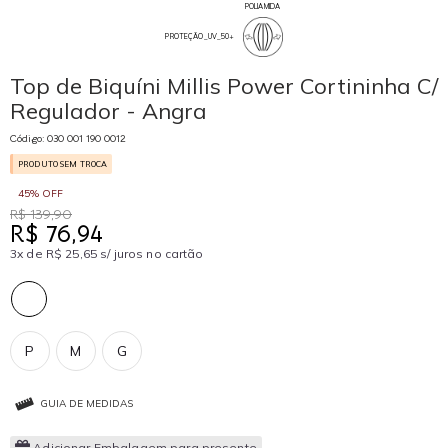
POLIAMIDA
PROTEÇÃO_UV_50+
Top de Biquíni Millis Power Cortininha C/
Regulador - Angra
Código: 030 001 190 0012
PRODUTO SEM TROCA
45% OFF
R$ 139,90
R$ 76,94
3x de R$ 25,65 s/ juros no cartão
P
M
G
GUIA DE MEDIDAS
Adicionar Embalagem para presente