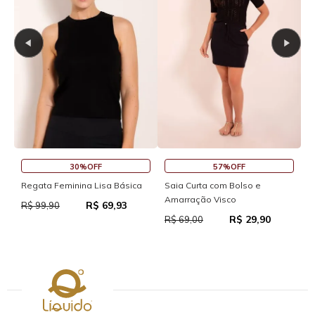
30%OFF
57%OFF
S
Regata Feminina Lisa Básica
Saia Curta com Bolso e
Amarração Visco
R$ 69,93
R
R$ 99,90
R$ 29,90
R$ 69,00