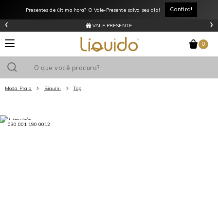
Confira!
Presentes de última hora? O Vale-Presente salva seu dia!
‹
›
VALE PRESENTE
0
Moda Praia
Biquíni
Top
Utilize o cupom
e ganhe
R$0
de desconto
em sua primeira
030 001 190 0012
compra acima de R$
!