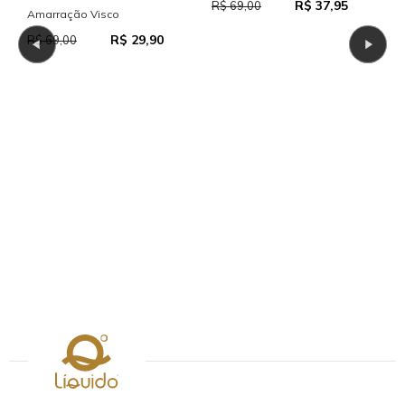
R$ 37,95
R$ 69,00
Amarração Visco
R$ 29,90
R$ 69,00
R
R