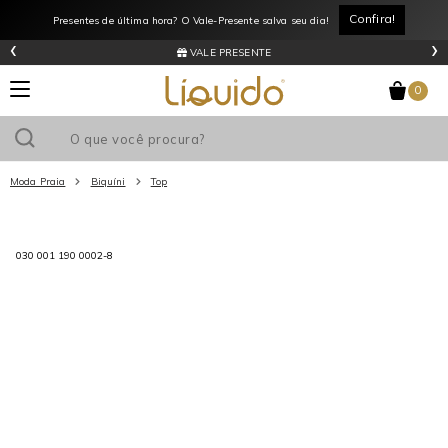
Confira!
Presentes de última hora? O Vale-Presente salva seu dia!
‹
›
VALE PRESENTE
0
Moda Praia
Biquíni
Top
Utilize o cupom
e ganhe
R$0
de desconto
em sua primeira
030 001 190 0002-8
compra acima de R$
!