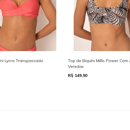
om Argola -
Top De Biquíni Acqua Cortininha Boho
T
R
R$ 149,90
R