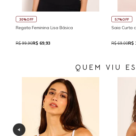
45%OFF
30%OFF
co
Saia Curta Reta com Cós
Macaquinho 
Traseira
R$ 37,95
R$
R$ 69,00
R$ 159,90
QUEM VIU E