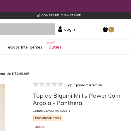
COMPRE PELO WHATSAPP
Login
0
s
Tecidos Inteligentes
Outlet
ima de R$249,99
!
Seja o primeiro a avaliar
030 001 190 0002-6
03
Top de Biquíni Millis Power Com
Argola - Panthera
Código: 030 001 190 0002-6
PRODUTO SEM TROCA
45% OFF