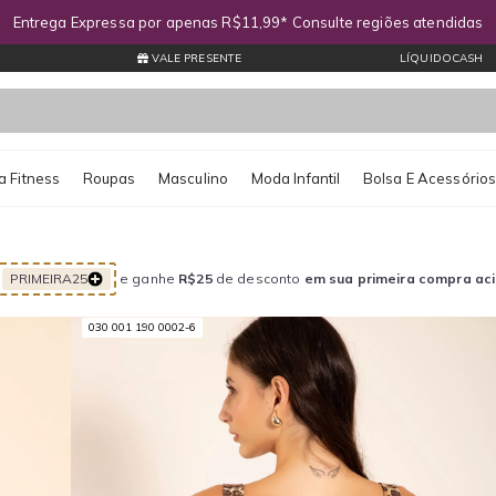
Entrega Expressa por apenas R$11,99* Consulte regiões atendidas
VALE PRESENTE
LÍQUIDOCASH
 Fitness
Roupas
Masculino
Moda Infantil
Bolsa E Acessório
PRIMEIRA25
e ganhe
R$25
de desconto
em sua primeira compra ac
030 001 190 0002-6