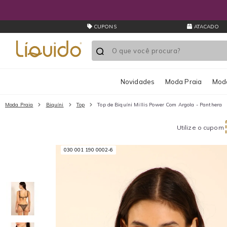
CUPONS
ATACADO
Novidades
Moda Praia
Moda
Moda Praia
Biquíni
Top
Top de Biquíni Millis Power Com Argola - Panthera
Utilize o cupom
030 001 190 0002-6