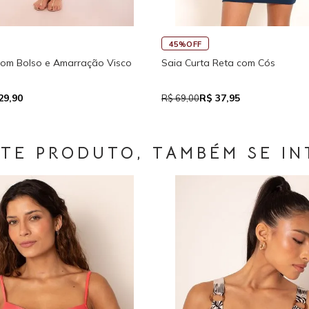
45%OFF
Fitness New Ikat Com Abertura
Regata Feminina de Alcinhas Re
 111,93
R$ 39,05
R$ 71,00
STE PRODUTO, TAMBÉM SE IN