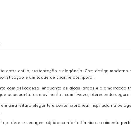
o
ita entre estilo, sustentação e elegância. Com design moderno 
sofisticação e um toque de charme atemporal.
eta com delicadeza, enquanto as alças largas e a amarração t
l, que acompanha os movimentos com leveza, oferecendo segura
t em uma leitura elegante e contemporânea. Inspirada na pela
.
o top oferece secagem rápida, conforto térmico e caimento pe