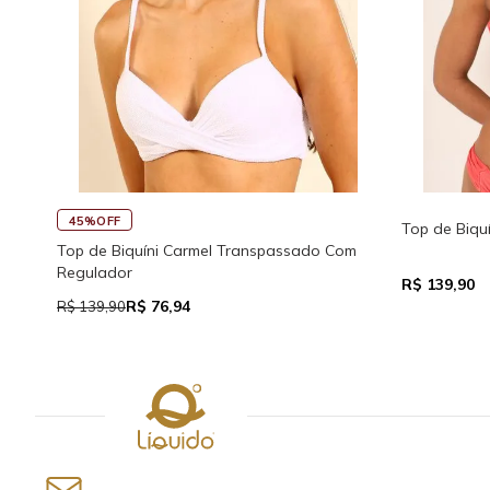
quíni Lycra Transpassado
Top de Biquíni Millis Power C
Veredas
0
R$ 149,90