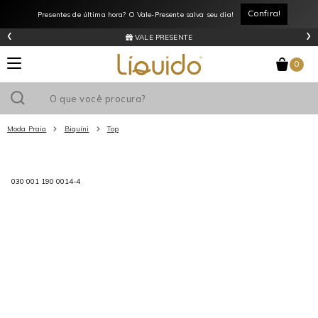
Entrega Expressa por apenas R$11,99* Consulte regiões atendidas
‹
›
LÍQUIDOCASH
0
Moda Praia
Biquíni
Top
Utilize o cupom
e ganhe
R$0
de desconto
em sua primeira
030 001 190 0014-4
compra acima de R$
!