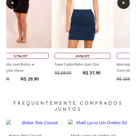
45%OFF
30%OFF
Saia Curta Reta com Cós
Macaquinho Fitness New Ikat
R
Com Abertura Traseira
R
R$ 37,95
R$ 69,00
R$ 111,93
R$ 159,90
R
FREQUENTEMENTE COMPRADOS
JUNTOS
Bolsa Tela Casual
Maiô Lycra Um Ombro Só