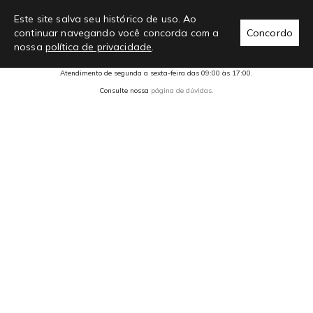
Este site salva seu histórico de uso. Ao
continuar navegando você concorda com a
Concordo
nossa
política de privacidade
.
Chama no whats!
Atendimento de segunda a sexta-feira das 09:00 às 17:00.
Consulte nossa
página de dúvidas.
2293 avaliações reais
Preços, condições de pagamento e promoções são exclusivos para
compras realizadas através do site e não se aplicam a nossa rede de
Lojas Físicas.
Copyright 2026 Liquido Store | Todos os direitos Reservados.