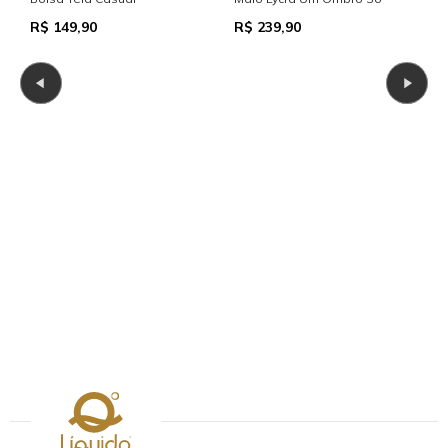
C
R$ 149,90
R$ 239,90
B
R